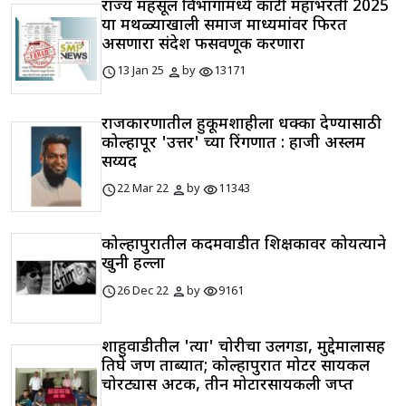
राज्य महसूल विभागामध्ये कंत्राटी महाभरती 2025
या मथळ्याखाली समाज माध्यमांवर फिरत
असणारा संदेश फसवणूक करणारा
schedule
person
visibility
13 Jan 25
by
13171
राजकारणातील हुकूमशाहीला धक्का देण्यासाठी
कोल्हापूर 'उत्तर' च्या रिंगणात : हाजी अस्लम
सय्यद
schedule
person
visibility
22 Mar 22
by
11343
कोल्हापुरातील कदमवाडीत शिक्षकावर कोयत्याने
खुनी हल्ला
schedule
person
visibility
26 Dec 22
by
9161
शाहुवाडीतील 'त्या' चोरीचा उलगडा, मुद्देमालासह
तिघे जण ताब्यात; कोल्हापुरात मोटर सायकल
चोरट्यास अटक, तीन मोटारसायकली जप्त