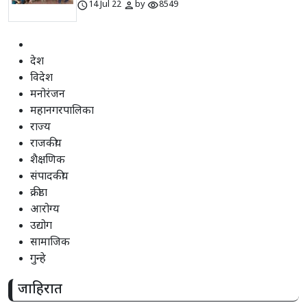
schedule
person
visibility
14 Jul 22
by
8549
देश
विदेश
मनोरंजन
महानगरपालिका
राज्य
राजकीय
शैक्षणिक
संपादकीय
क्रीडा
आरोग्य
उद्योग
सामाजिक
गुन्हे
जाहिरात