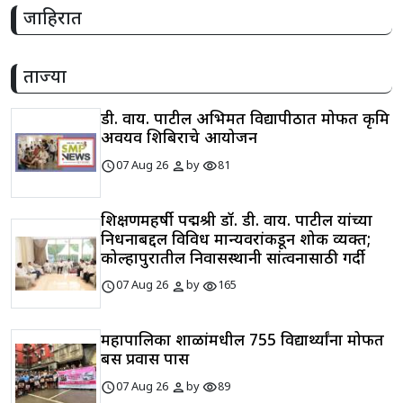
जाहिरात
ताज्या
डी. वाय. पाटील अभिमत विद्यापीठात मोफत कृत्रिम
अवयव शिबिराचे आयोजन
schedule
person
visibility
07 Aug 26
by
81
शिक्षणमहर्षी पद्मश्री डॉ. डी. वाय. पाटील यांच्या
निधनाबद्दल विविध मान्यवरांकडून शोक व्यक्त;
कोल्हापुरातील निवासस्थानी सांत्वनासाठी गर्दी
schedule
person
visibility
07 Aug 26
by
165
महापालिका शाळांमधील 755 विद्यार्थ्यांना मोफत
बस प्रवास पास
schedule
person
visibility
07 Aug 26
by
89