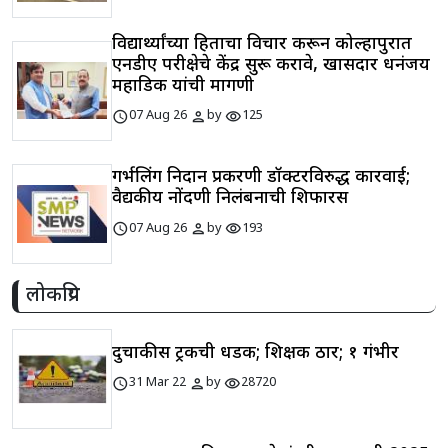
विद्यार्थ्यांच्या हिताचा विचार करून कोल्हापुरात
एनडीए परीक्षेचे केंद्र सुरू करावे, खासदार धनंजय
महाडिक यांची मागणी
schedule
person
visibility
07 Aug 26
by
125
गर्भलिंग निदान प्रकरणी डॉक्टरविरुद्ध कारवाई;
वैद्यकीय नोंदणी निलंबनाची शिफारस
schedule
person
visibility
07 Aug 26
by
193
लोकप्रिय
दुचाकीस ट्रकची धडक; शिक्षक ठार; १ गंभीर
schedule
person
visibility
31 Mar 22
by
28720