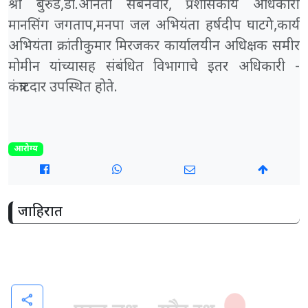
श्री बुरुड,डॉ.अनिता सैबनवार, प्रशासकीय अधिकारी
मानसिंग जगताप,मनपा जल अभियंता हर्षदीप घाटगे,कार्य
अभियंता क्रांतीकुमार मिरजकर कार्यालयीन अधिक्षक समीर
मोमीन यांच्यासह संबंधित विभागाचे इतर अधिकारी -
कंत्राटदार उपस्थित होते.
आरोग्य
जाहिरात
share