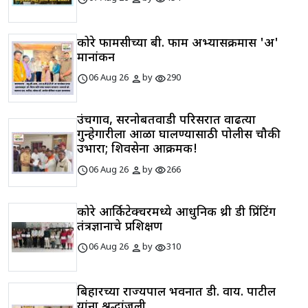
कोरे फार्मसीच्या बी. फार्म अभ्यासक्रमास 'अ'
मानांकन
schedule
person
visibility
06 Aug 26
by
290
उंचगाव, सरनोबतवाडी परिसरात वाढत्या
गुन्हेगारीला आळा घालण्यासाठी पोलीस चौकी
उभारा; शिवसेना आक्रमक!
schedule
person
visibility
06 Aug 26
by
266
कोरे आर्किटेक्चरमध्ये आधुनिक थ्री डी प्रिंटिंग
तंत्रज्ञानाचे प्रशिक्षण
schedule
person
visibility
06 Aug 26
by
310
बिहारच्या राज्यपाल भवनात डी. वाय. पाटील
यांना श्रद्धांजली