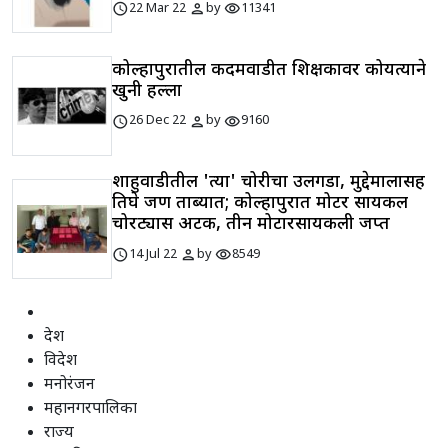
schedule
person
visibility
22 Mar 22
by
11341
कोल्हापुरातील कदमवाडीत शिक्षकावर कोयत्याने
खुनी हल्ला
schedule
person
visibility
26 Dec 22
by
9160
शाहुवाडीतील 'त्या' चोरीचा उलगडा, मुद्देमालासह
तिघे जण ताब्यात; कोल्हापुरात मोटर सायकल
चोरट्यास अटक, तीन मोटारसायकली जप्त
schedule
person
visibility
14 Jul 22
by
8549
देश
विदेश
मनोरंजन
महानगरपालिका
राज्य