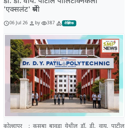
डॉ. डी. वाय. पाटील पॉलिटेक्निकला
'एक्सलंट' श्रेणी
06 Jul 26
by
387
schedule
person
visibility
category
शैक्षणिक
कोल्हापूर : कसबा बावडा येथील डॉ. डी. वाय. पाटील