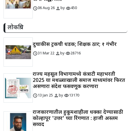
schedule
person
visibility
06 Aug 26
by
450
लोकप्रिय
दुचाकीस ट्रकची धडक; शिक्षक ठार; १ गंभीर
schedule
person
visibility
31 Mar 22
by
28716
राज्य महसूल विभागामध्ये कंत्राटी महाभरती
2025 या मथळ्याखाली समाज माध्यमांवर फिरत
असणारा संदेश फसवणूक करणारा
schedule
person
visibility
13 Jan 25
by
13170
राजकारणातील हुकूमशाहीला धक्का देण्यासाठी
कोल्हापूर 'उत्तर' च्या रिंगणात : हाजी अस्लम
सय्यद