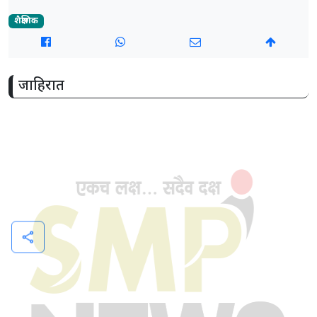
शैक्षणिक
जाहिरात
share