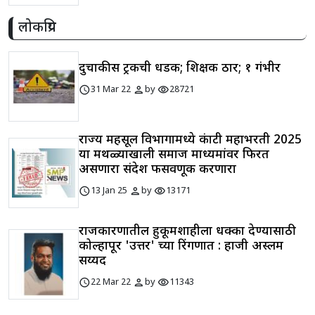
लोकप्रिय
दुचाकीस ट्रकची धडक; शिक्षक ठार; १ गंभीर
schedule
person
visibility
31 Mar 22
by
28721
राज्य महसूल विभागामध्ये कंत्राटी महाभरती 2025
या मथळ्याखाली समाज माध्यमांवर फिरत
असणारा संदेश फसवणूक करणारा
schedule
person
visibility
13 Jan 25
by
13171
राजकारणातील हुकूमशाहीला धक्का देण्यासाठी
कोल्हापूर 'उत्तर' च्या रिंगणात : हाजी अस्लम
सय्यद
schedule
person
visibility
22 Mar 22
by
11343