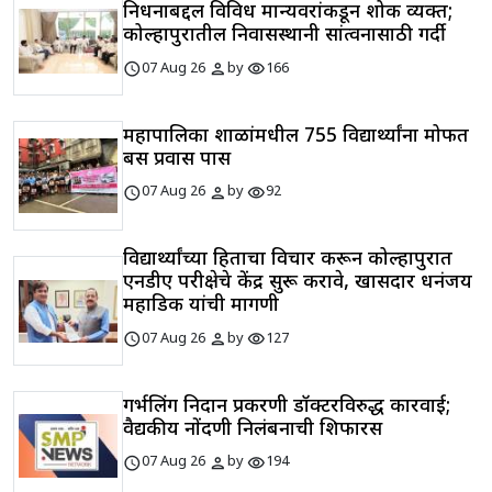
निधनाबद्दल विविध मान्यवरांकडून शोक व्यक्त;
कोल्हापुरातील निवासस्थानी सांत्वनासाठी गर्दी
schedule
person
visibility
07 Aug 26
by
166
महापालिका शाळांमधील 755 विद्यार्थ्यांना मोफत
बस प्रवास पास
schedule
person
visibility
07 Aug 26
by
92
विद्यार्थ्यांच्या हिताचा विचार करून कोल्हापुरात
एनडीए परीक्षेचे केंद्र सुरू करावे, खासदार धनंजय
महाडिक यांची मागणी
schedule
person
visibility
07 Aug 26
by
127
गर्भलिंग निदान प्रकरणी डॉक्टरविरुद्ध कारवाई;
वैद्यकीय नोंदणी निलंबनाची शिफारस
schedule
person
visibility
07 Aug 26
by
194