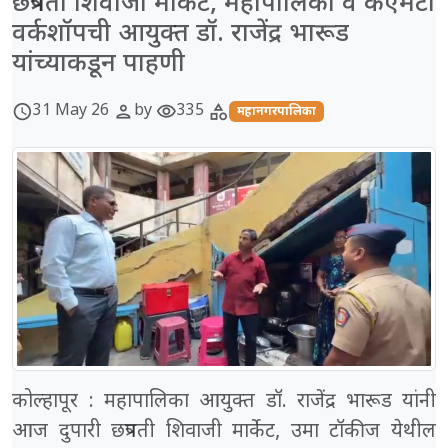
छत्रपती शिवाजी मार्केट, महापालिका व केएमटी
वर्कशॉपची आयुक्त डॉ. राजेंद्र भारूड
यांच्याकडून पाहणी
31 May 26
by
335
schedule
person
visibility
category
महानगरपालिका
कोल्हापूर : महापालिका आयुक्त डॉ. राजेंद्र भारूड यांनी
आज दुपारी छत्रपती शिवाजी मार्केट, उमा टॉकीज येथील