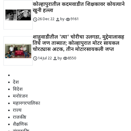
कोल्हापुरातील कदमवाडीत शिक्षकावर कोयत्याने
खुनी हल्ला
schedule
person
visibility
26 Dec 22
by
9161
शाहुवाडीतील 'त्या' चोरीचा उलगडा, मुद्देमालासह
तिघे जण ताब्यात; कोल्हापुरात मोटर सायकल
चोरट्यास अटक, तीन मोटारसायकली जप्त
schedule
person
visibility
14 Jul 22
by
8550
देश
विदेश
मनोरंजन
महानगरपालिका
राज्य
राजकीय
शैक्षणिक