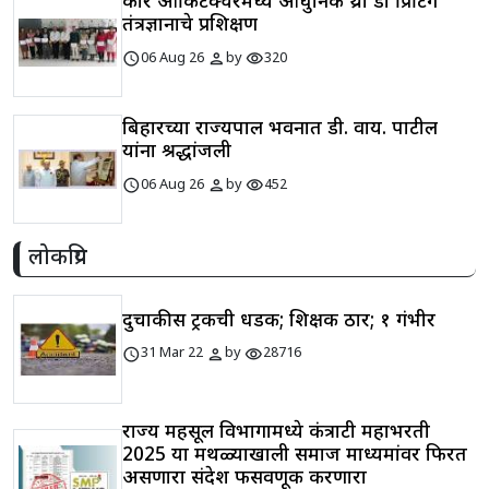
कोरे आर्किटेक्चरमध्ये आधुनिक थ्री डी प्रिंटिंग
तंत्रज्ञानाचे प्रशिक्षण
schedule
person
visibility
06 Aug 26
by
320
बिहारच्या राज्यपाल भवनात डी. वाय. पाटील
यांना श्रद्धांजली
schedule
person
visibility
06 Aug 26
by
452
लोकप्रिय
दुचाकीस ट्रकची धडक; शिक्षक ठार; १ गंभीर
schedule
person
visibility
31 Mar 22
by
28716
राज्य महसूल विभागामध्ये कंत्राटी महाभरती
2025 या मथळ्याखाली समाज माध्यमांवर फिरत
असणारा संदेश फसवणूक करणारा