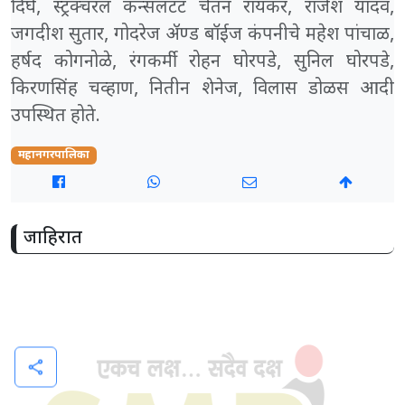
दिघे, स्ट्रक्चरल कन्सलटंट चेतन रायकर, राजेश यादव,
जगदीश सुतार, गोदरेज ॲण्ड बॉईज कंपनीचे महेश पांचाळ,
हर्षद कोगनोळे, रंगकर्मी रोहन घोरपडे, सुनिल घोरपडे,
किरणसिंह चव्हाण, नितीन शेनेज, विलास डोळस आदी
उपस्थित होते.
महानगरपालिका
जाहिरात
share