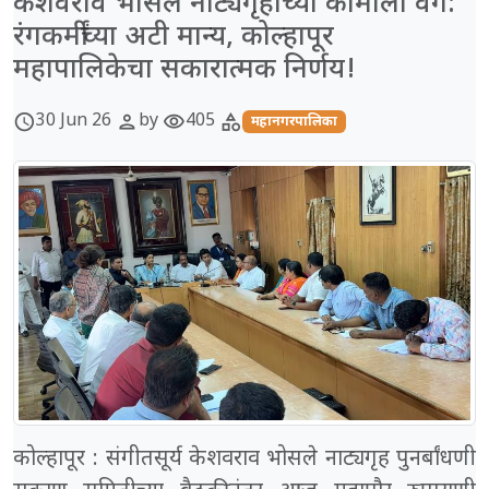
केशवराव भोसले नाट्यगृहाच्या कामाला वेग:
रंगकर्मींच्या अटी मान्य, कोल्हापूर
महापालिकेचा सकारात्मक निर्णय!
30 Jun 26
by
405
schedule
person
visibility
category
महानगरपालिका
कोल्हापूर : संगीतसूर्य केशवराव भोसले नाट्यगृह पुनर्बांधणी