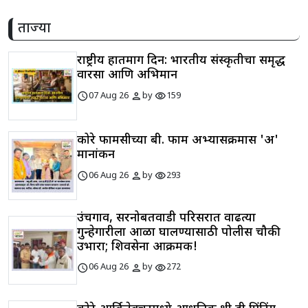
ताज्या
राष्ट्रीय हातमाग दिन: भारतीय संस्कृतीचा समृद्ध
वारसा आणि अभिमान
schedule
person
visibility
07 Aug 26
by
159
कोरे फार्मसीच्या बी. फार्म अभ्यासक्रमास 'अ'
मानांकन
schedule
person
visibility
06 Aug 26
by
293
उंचगाव, सरनोबतवाडी परिसरात वाढत्या
गुन्हेगारीला आळा घालण्यासाठी पोलीस चौकी
उभारा; शिवसेना आक्रमक!
schedule
person
visibility
06 Aug 26
by
272