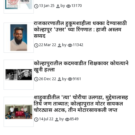
schedule
person
visibility
13 Jan 25
by
13170
राजकारणातील हुकूमशाहीला धक्का देण्यासाठी
कोल्हापूर 'उत्तर' च्या रिंगणात : हाजी अस्लम
सय्यद
schedule
person
visibility
22 Mar 22
by
11342
कोल्हापुरातील कदमवाडीत शिक्षकावर कोयत्याने
खुनी हल्ला
schedule
person
visibility
26 Dec 22
by
9161
शाहुवाडीतील 'त्या' चोरीचा उलगडा, मुद्देमालासह
तिघे जण ताब्यात; कोल्हापुरात मोटर सायकल
चोरट्यास अटक, तीन मोटारसायकली जप्त
schedule
person
visibility
14 Jul 22
by
8549