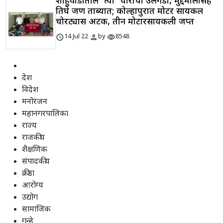
शाहुवाडीतील 'त्या' चोरीचा उलगडा, मुद्देमालासह
तिघे जण ताब्यात; कोल्हापुरात मोटर सायकल
चोरट्यास अटक, तीन मोटारसायकली जप्त
schedule
person
visibility
14 Jul 22
by
8548
देश
विदेश
मनोरंजन
महानगरपालिका
राज्य
राजकीय
शैक्षणिक
संपादकीय
क्रीडा
आरोग्य
उद्योग
सामाजिक
गुन्हे