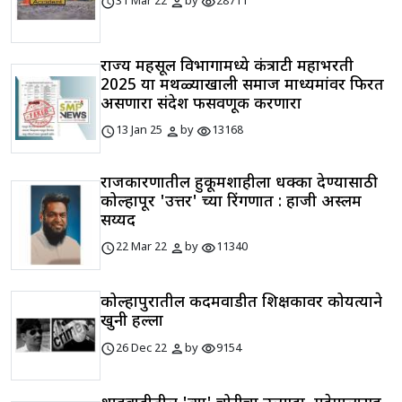
schedule
person
visibility
31 Mar 22
by
28711
राज्य महसूल विभागामध्ये कंत्राटी महाभरती
2025 या मथळ्याखाली समाज माध्यमांवर फिरत
असणारा संदेश फसवणूक करणारा
schedule
person
visibility
13 Jan 25
by
13168
राजकारणातील हुकूमशाहीला धक्का देण्यासाठी
कोल्हापूर 'उत्तर' च्या रिंगणात : हाजी अस्लम
सय्यद
schedule
person
visibility
22 Mar 22
by
11340
कोल्हापुरातील कदमवाडीत शिक्षकावर कोयत्याने
खुनी हल्ला
schedule
person
visibility
26 Dec 22
by
9154