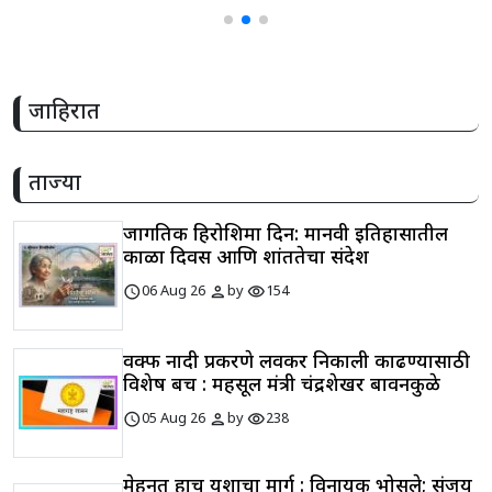
जाहिरात
ताज्या
जागतिक हिरोशिमा दिन: मानवी इतिहासातील
काळा दिवस आणि शांततेचा संदेश
schedule
person
visibility
06 Aug 26
by
154
वक्फ नोंदी प्रकरणे लवकर निकाली काढण्यासाठी
विशेष बेंच : महसूल मंत्री चंद्रशेखर बावनकुळे
schedule
person
visibility
05 Aug 26
by
238
मेहनत हाच यशाचा मार्ग : विनायक भोसले; संजय