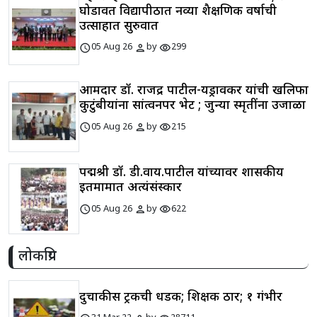
घोडावत विद्यापीठात नव्या शैक्षणिक वर्षाची
उत्साहात सुरुवात
schedule
person
visibility
05 Aug 26
by
299
आमदार डॉ. राजेंद्र पाटील-यड्रावकर यांची खलिफा
कुटुंबीयांना सांत्वनपर भेट ; जुन्या स्मृतींना उजाळा
schedule
person
visibility
05 Aug 26
by
215
पद्मश्री डॉ. डी.वाय.पाटील यांच्यावर शासकीय
इतमामात अत्यंसंस्कार
schedule
person
visibility
05 Aug 26
by
622
लोकप्रिय
दुचाकीस ट्रकची धडक; शिक्षक ठार; १ गंभीर