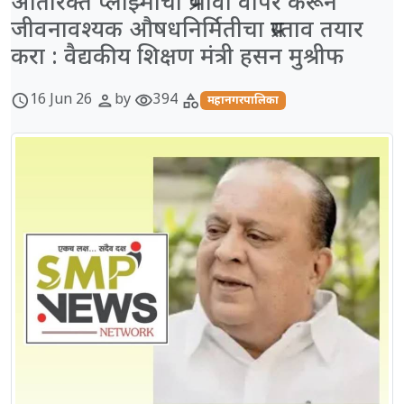
अतिरिक्त प्लाझ्माचा प्रभावी वापर करून
जीवनावश्यक औषधनिर्मितीचा प्रस्ताव तयार
करा : वैद्यकीय शिक्षण मंत्री हसन मुश्रीफ
16 Jun 26
by
394
schedule
person
visibility
category
महानगरपालिका