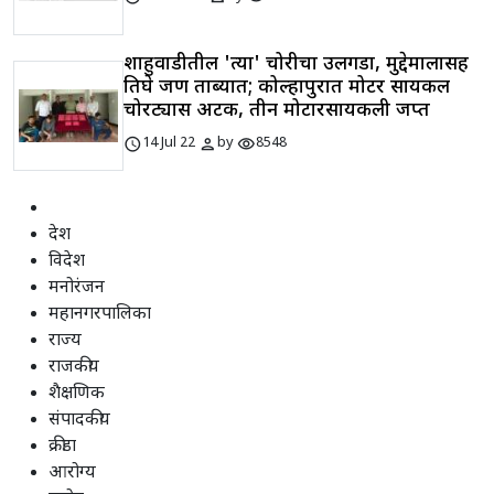
शाहुवाडीतील 'त्या' चोरीचा उलगडा, मुद्देमालासह
तिघे जण ताब्यात; कोल्हापुरात मोटर सायकल
चोरट्यास अटक, तीन मोटारसायकली जप्त
schedule
person
visibility
14 Jul 22
by
8548
देश
विदेश
मनोरंजन
महानगरपालिका
राज्य
राजकीय
शैक्षणिक
संपादकीय
क्रीडा
आरोग्य