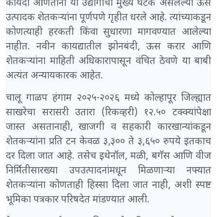
कायदा आणताना या उद्योगाचा मुख्य घटक असलेल्या ऊस
उत्पादक शेतकऱ्यांना पूर्णपणे गृहीत धरले आहे. त्यांच्याकडून
कोणत्याही हरकती किंवा सुधारणा मागवण्यात आलेल्या
नाहीत. नवीन कायद्यातील झोनबंदी, ऊस करार आणि
शेतकऱ्यांना माहिती अधिकारापासून वंचित ठेवणे या बाबी
अत्यंत अन्यायकारक आहेत.
चालू गाळप हंगाम २०२५-२०२६ मध्ये कोल्हापूर जिल्ह्यात
साखरेचा सरासरी उतारा (रिकव्हरी) १२.५० टक्क्यांपेक्षा
जास्त असतानाही, खाजगी व सहकारी कारखान्यांकडून
शेतकऱ्यांना प्रति टन केवळ ३,३०० ते ३,६५० रुपये इतकाच
दर दिला जात आहे. तसेच इथेनॉल, मळी, बगॅस आणि वीज
निर्मितीसारख्या उपउत्पादनांमधून मिळणाऱ्या नफ्यात
शेतकऱ्यांना कोणताही हिस्सा दिला जात नाही, अशी स्पष्ट
भूमिका पत्रकार परिषदेत मांडण्यात आली.