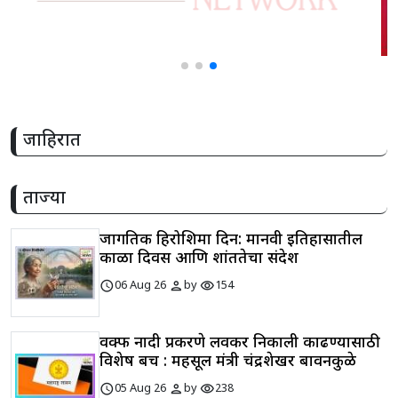
जाहिरात
ताज्या
जागतिक हिरोशिमा दिन: मानवी इतिहासातील
काळा दिवस आणि शांततेचा संदेश
schedule
person
visibility
06 Aug 26
by
154
वक्फ नोंदी प्रकरणे लवकर निकाली काढण्यासाठी
विशेष बेंच : महसूल मंत्री चंद्रशेखर बावनकुळे
schedule
person
visibility
05 Aug 26
by
238