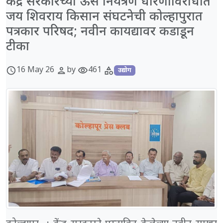
केंद्र सरकारच्या ऊस नियंत्रण धोरणाविरोधात
जय शिवराय किसान संघटनेची कोल्हापुरात
पत्रकार परिषद; नवीन कायद्यावर कडाडून
टीका
16 May 26
by
461
schedule
person
visibility
category
उद्योग