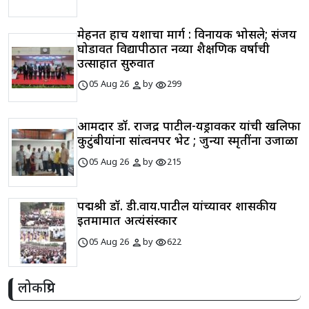
मेहनत हाच यशाचा मार्ग : विनायक भोसले; संजय
घोडावत विद्यापीठात नव्या शैक्षणिक वर्षाची
उत्साहात सुरुवात
schedule
person
visibility
05 Aug 26
by
299
आमदार डॉ. राजेंद्र पाटील-यड्रावकर यांची खलिफा
कुटुंबीयांना सांत्वनपर भेट ; जुन्या स्मृतींना उजाळा
schedule
person
visibility
05 Aug 26
by
215
पद्मश्री डॉ. डी.वाय.पाटील यांच्यावर शासकीय
इतमामात अत्यंसंस्कार
schedule
person
visibility
05 Aug 26
by
622
लोकप्रिय