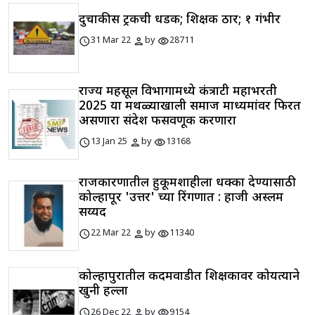
दुचाकीस ट्रकची धडक; शिक्षक ठार; १ गंभीर
schedule
person
visibility
31 Mar 22
by
28711
राज्य महसूल विभागामध्ये कंत्राटी महाभरती
2025 या मथळ्याखाली समाज माध्यमांवर फिरत
असणारा संदेश फसवणूक करणारा
schedule
person
visibility
13 Jan 25
by
13168
राजकारणातील हुकूमशाहीला धक्का देण्यासाठी
कोल्हापूर 'उत्तर' च्या रिंगणात : हाजी अस्लम
सय्यद
schedule
person
visibility
22 Mar 22
by
11340
कोल्हापुरातील कदमवाडीत शिक्षकावर कोयत्याने
खुनी हल्ला
schedule
person
visibility
26 Dec 22
by
9154