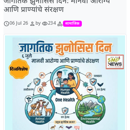
जागतिक झुनोसिस दिन: मानवी आरोग्य
आणि प्राण्यांचे संरक्षण
06 Jul 26
by
234
schedule
person
visibility
category
सामाजिक