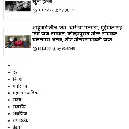
खुनी हल्ला
schedule
person
visibility
26 Dec 22
by
9159
शाहुवाडीतील 'त्या' चोरीचा उलगडा, मुद्देमालासह
तिघे जण ताब्यात; कोल्हापुरात मोटर सायकल
चोरट्यास अटक, तीन मोटारसायकली जप्त
schedule
person
visibility
14 Jul 22
by
8549
देश
विदेश
मनोरंजन
महानगरपालिका
राज्य
राजकीय
शैक्षणिक
संपादकीय
क्रीडा