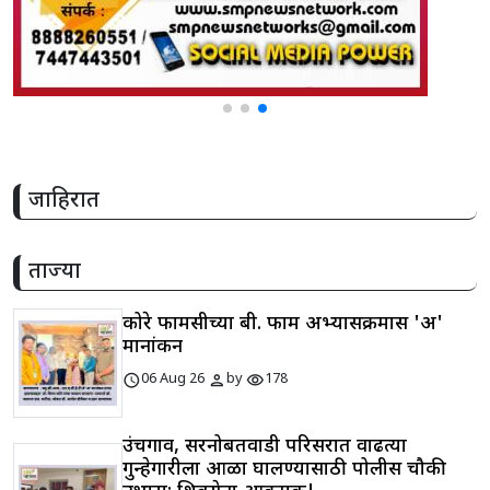
जाहिरात
ताज्या
कोरे फार्मसीच्या बी. फार्म अभ्यासक्रमास 'अ'
मानांकन
schedule
person
visibility
06 Aug 26
by
178
उंचगाव, सरनोबतवाडी परिसरात वाढत्या
गुन्हेगारीला आळा घालण्यासाठी पोलीस चौकी