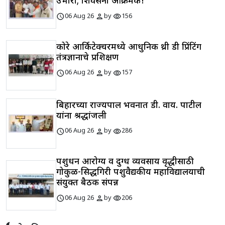
उभारा; शिवसेना आक्रमक!
schedule
person
visibility
06 Aug 26
by
156
कोरे आर्किटेक्चरमध्ये आधुनिक थ्री डी प्रिंटिंग
तंत्रज्ञानाचे प्रशिक्षण
schedule
person
visibility
06 Aug 26
by
157
बिहारच्या राज्यपाल भवनात डी. वाय. पाटील
यांना श्रद्धांजली
schedule
person
visibility
06 Aug 26
by
286
पशुधन आरोग्य व दुग्ध व्यवसाय वृद्धीसाठी
गोकुळ-सिद्धगिरी पशुवैद्यकीय महाविद्यालयाची
संयुक्त बैठक संपन्न
schedule
person
visibility
06 Aug 26
by
206