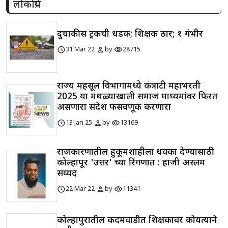
लोकप्रिय
दुचाकीस ट्रकची धडक; शिक्षक ठार; १ गंभीर
schedule
person
visibility
31 Mar 22
by
28715
राज्य महसूल विभागामध्ये कंत्राटी महाभरती
2025 या मथळ्याखाली समाज माध्यमांवर फिरत
असणारा संदेश फसवणूक करणारा
schedule
person
visibility
13 Jan 25
by
13169
राजकारणातील हुकूमशाहीला धक्का देण्यासाठी
कोल्हापूर 'उत्तर' च्या रिंगणात : हाजी अस्लम
सय्यद
schedule
person
visibility
22 Mar 22
by
11341
कोल्हापुरातील कदमवाडीत शिक्षकावर कोयत्याने