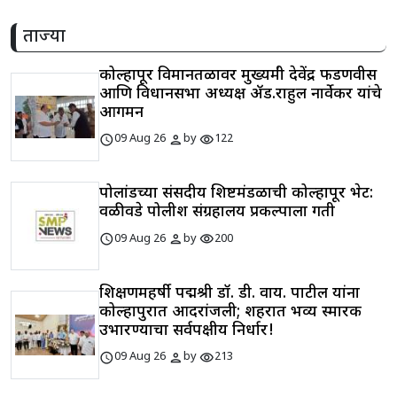
ताज्या
कोल्हापूर विमानतळावर मुख्यमंत्री देवेंद्र फडणवीस
आणि विधानसभा अध्यक्ष ॲड.राहुल नार्वेकर यांचे
आगमन
schedule
person
visibility
09 Aug 26
by
122
पोलांडच्या संसदीय शिष्टमंडळाची कोल्हापूर भेट:
वळीवडे पोलीश संग्रहालय प्रकल्पाला गती
schedule
person
visibility
09 Aug 26
by
200
शिक्षणमहर्षी पद्मश्री डॉ. डी. वाय. पाटील यांना
कोल्हापुरात आदरांजली; शहरात भव्य स्मारक
उभारण्याचा सर्वपक्षीय निर्धार!
schedule
person
visibility
09 Aug 26
by
213