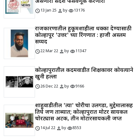
असणारा संदेश फसवणूक करणारा
schedule
person
visibility
13 Jan 25
by
13176
राजकारणातील हुकूमशाहीला धक्का देण्यासाठी
कोल्हापूर 'उत्तर' च्या रिंगणात : हाजी अस्लम
सय्यद
schedule
person
visibility
22 Mar 22
by
11347
कोल्हापुरातील कदमवाडीत शिक्षकावर कोयत्याने
खुनी हल्ला
schedule
person
visibility
26 Dec 22
by
9166
शाहुवाडीतील 'त्या' चोरीचा उलगडा, मुद्देमालासह
तिघे जण ताब्यात; कोल्हापुरात मोटर सायकल
चोरट्यास अटक, तीन मोटारसायकली जप्त
schedule
person
visibility
14 Jul 22
by
8553