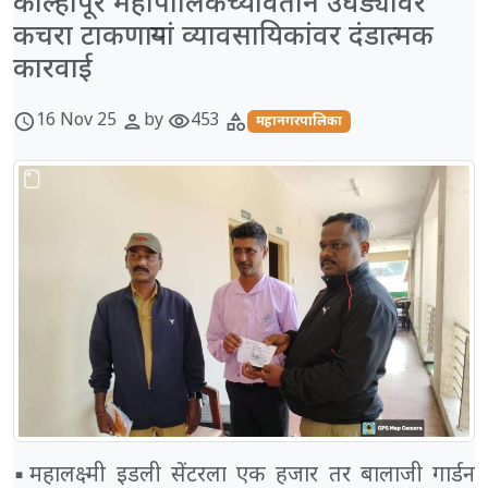
कोल्हापूर महापालिकेच्यावतीने उघड्यावर
कचरा टाकणाऱ्यां व्यावसायिकांवर दंडात्मक
कारवाई
16 Nov 25
by
453
schedule
person
visibility
category
महानगरपालिका
▪️महालक्ष्मी इडली सेंटरला एक हजार तर बालाजी गार्डन