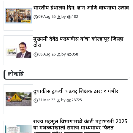
भारतीय ग्रंथालय दिन: ज्ञान आणि वाचनाचा उत्सव
schedule
person
visibility
09 Aug 26
by
182
मुख्यमंत्री देवेंद्र फडणवीस यांचा कोल्हापूर जिल्हा
दौरा
schedule
person
visibility
08 Aug 26
by
358
लोकप्रिय
दुचाकीस ट्रकची धडक; शिक्षक ठार; १ गंभीर
schedule
person
visibility
31 Mar 22
by
28725
राज्य महसूल विभागामध्ये कंत्राटी महाभरती 2025
या मथळ्याखाली समाज माध्यमांवर फिरत