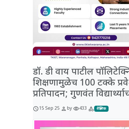
डॉ. डी वाय पाटील पॉलिटेक्नि
शिक्षणामुळेच 100 टक्के प्रव
प्रतिपादन; गुणवंत विद्यार्थ्य
15 Sep 25
by
433
schedule
person
visibility
category
शैक्षणिक