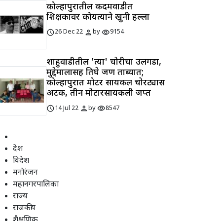
कोल्हापुरातील कदमवाडीत
शिक्षकावर कोयत्याने खुनी हल्ला
schedule
person
visibility
26 Dec 22
by
9154
शाहुवाडीतील 'त्या' चोरीचा उलगडा,
मुद्देमालासह तिघे जण ताब्यात;
कोल्हापुरात मोटर सायकल चोरट्यास
अटक, तीन मोटारसायकली जप्त
schedule
person
visibility
14 Jul 22
by
8547
देश
विदेश
मनोरंजन
महानगरपालिका
राज्य
राजकीय
शैक्षणिक