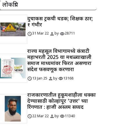
लोकप्रिय
दुचाकीस ट्रकची धडक; शिक्षक ठार;
१ गंभीर
schedule
person
visibility
31 Mar 22
by
28711
राज्य महसूल विभागामध्ये कंत्राटी
महाभरती 2025 या मथळ्याखाली
समाज माध्यमांवर फिरत असणारा
संदेश फसवणूक करणारा
schedule
person
visibility
13 Jan 25
by
13168
राजकारणातील हुकूमशाहीला धक्का
देण्यासाठी कोल्हापूर 'उत्तर' च्या
रिंगणात : हाजी अस्लम सय्यद
schedule
person
visibility
22 Mar 22
by
11340