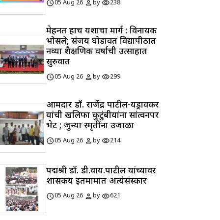
schedule
person
visibility
05 Aug 26
by
238
मेहनत हाच यशाचा मार्ग : विनायक
भोसले; संजय घोडावत विद्यापीठात
नव्या शैक्षणिक वर्षाची उत्साहात
सुरुवात
schedule
person
visibility
05 Aug 26
by
299
आमदार डॉ. राजेंद्र पाटील-यड्रावकर
यांची खलिफा कुटुंबीयांना सांत्वनपर
भेट ; जुन्या स्मृतींना उजाळा
schedule
person
visibility
05 Aug 26
by
214
पद्मश्री डॉ. डी.वाय.पाटील यांच्यावर
शासकीय इतमामात अत्यंसंस्कार
schedule
person
visibility
05 Aug 26
by
621