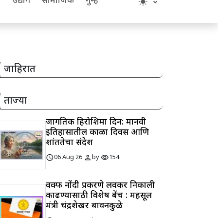
य
उद्योग
सामाजिक
गुन्हे
जाहिरात
ताज्या
जागतिक हिरोशिमा दिन: मानवी
इतिहासातील काळा दिवस आणि
शांततेचा संदेश
schedule
person
visibility
06 Aug 26
by
154
वक्फ नोंदी प्रकरणे लवकर निकाली
काढण्यासाठी विशेष बेंच : महसूल
मंत्री चंद्रशेखर बावनकुळे