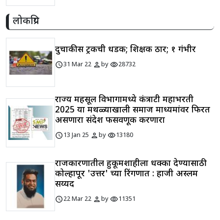
लोकप्रिय
दुचाकीस ट्रकची धडक; शिक्षक ठार; १ गंभीर
schedule
person
visibility
31 Mar 22
by
28732
राज्य महसूल विभागामध्ये कंत्राटी महाभरती
2025 या मथळ्याखाली समाज माध्यमांवर फिरत
असणारा संदेश फसवणूक करणारा
schedule
person
visibility
13 Jan 25
by
13180
राजकारणातील हुकूमशाहीला धक्का देण्यासाठी
कोल्हापूर 'उत्तर' च्या रिंगणात : हाजी अस्लम
सय्यद
schedule
person
visibility
22 Mar 22
by
11351