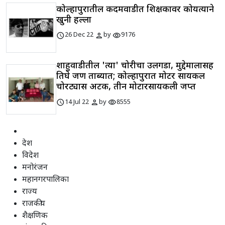
कोल्हापुरातील कदमवाडीत शिक्षकावर कोयत्याने
खुनी हल्ला
schedule
person
visibility
26 Dec 22
by
9176
शाहुवाडीतील 'त्या' चोरीचा उलगडा, मुद्देमालासह
तिघे जण ताब्यात; कोल्हापुरात मोटर सायकल
चोरट्यास अटक, तीन मोटारसायकली जप्त
schedule
person
visibility
14 Jul 22
by
8555
देश
विदेश
मनोरंजन
महानगरपालिका
राज्य
राजकीय
शैक्षणिक