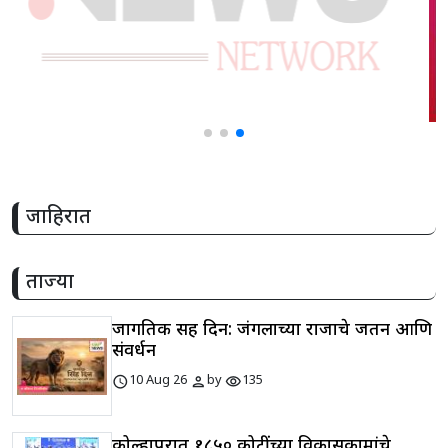
जाहिरात
ताज्या
जागतिक सिंह दिन: जंगलाच्या राजाचे जतन आणि
संवर्धन
schedule
person
visibility
10 Aug 26
by
135
कोल्हापुरात १८५० कोटींच्या विकासकामांचे