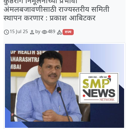
कुष्ठरोग निर्मूलनाच्या प्रभावी
अंमलबजावणीसाठी राज्यस्तरीय समिती
स्थापन करणार : प्रकाश आबिटकर
15 Jul 25
by
489
schedule
person
visibility
category
राज्य