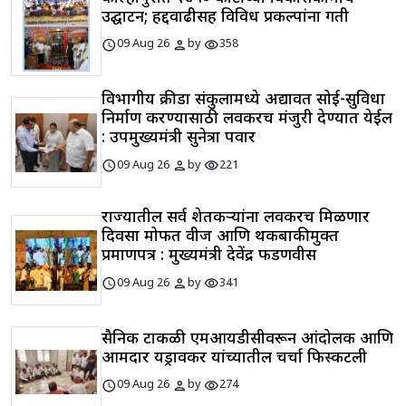
उद्घाटन; हद्दवाढीसह विविध प्रकल्पांना गती
schedule
person
visibility
09 Aug 26
by
358
विभागीय क्रीडा संकुलामध्ये अद्यावत सोई-सुविधा
निर्माण करण्यासाठी लवकरच मंजुरी देण्यात येईल
: उपमुख्यमंत्री सुनेत्रा पवार
schedule
person
visibility
09 Aug 26
by
221
राज्यातील सर्व शेतकऱ्यांना लवकरच मिळणार
दिवसा मोफत वीज आणि थकबाकीमुक्त
प्रमाणपत्र : मुख्यमंत्री देवेंद्र फडणवीस
schedule
person
visibility
09 Aug 26
by
341
सैनिक टाकळी एमआयडीसीवरून आंदोलक आणि
आमदार यड्रावकर यांच्यातील चर्चा फिस्कटली
schedule
person
visibility
09 Aug 26
by
274