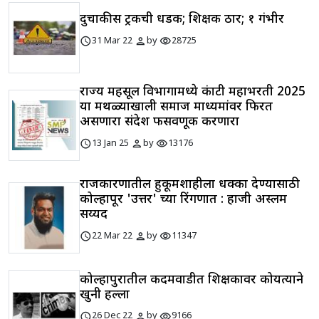
दुचाकीस ट्रकची धडक; शिक्षक ठार; १ गंभीर
schedule
person
visibility
31 Mar 22
by
28725
राज्य महसूल विभागामध्ये कंत्राटी महाभरती 2025
या मथळ्याखाली समाज माध्यमांवर फिरत
असणारा संदेश फसवणूक करणारा
schedule
person
visibility
13 Jan 25
by
13176
राजकारणातील हुकूमशाहीला धक्का देण्यासाठी
कोल्हापूर 'उत्तर' च्या रिंगणात : हाजी अस्लम
सय्यद
schedule
person
visibility
22 Mar 22
by
11347
कोल्हापुरातील कदमवाडीत शिक्षकावर कोयत्याने
खुनी हल्ला
schedule
person
visibility
26 Dec 22
by
9166