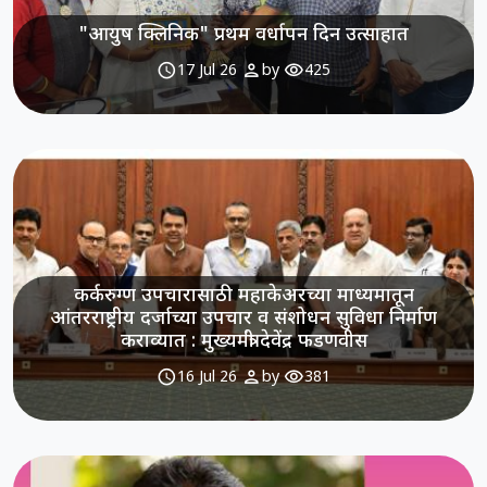
"आयुष क्लिनिक" प्रथम वर्धापन दिन उत्साहात
schedule
person
visibility
17 Jul 26
by
425
कर्करुग्ण उपचारासाठी महाकेअरच्या माध्यमातून
आंतरराष्ट्रीय दर्जाच्या उपचार व संशोधन सुविधा निर्माण
कराव्यात : मुख्यमंत्री देवेंद्र फडणवीस
schedule
person
visibility
16 Jul 26
by
381