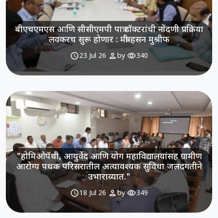
बीएचएमएस आणि सीसीएमपी पात्र डॉक्टरांची नोंदणी प्रक्रिया
लवकरच सुरू होणार : मंत्री हसन मुश्रीफ
schedule
person
visibility
23 Jul 26
by
340
​"होमिओपॅथी, आयुर्वेद आणि योग महाविद्यालयांसह ग्रामीण
आरोग्य पथक परिसरातील अत्यावश्यक सुविधा जलदगतीने
उभाराव्यात."
schedule
person
visibility
18 Jul 26
by
349