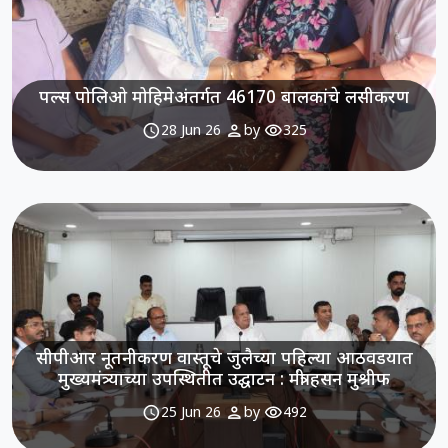
पल्स पोलिओ मोहिमेअंतर्गत 46170 बालकांचे लसीकरण
schedule
person
visibility
28 Jun 26
by
325
सीपीआर नूतनीकरण वास्तूचे जुलैच्या पहिल्या आठवडयात
मुख्यमंत्र्याच्या उपस्थितीत उद्घाटन : मंत्री हसन मुश्रीफ
schedule
person
visibility
25 Jun 26
by
492