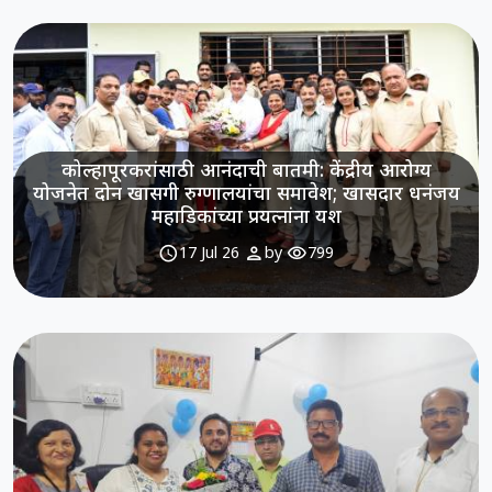
कोल्हापूरकरांसाठी आनंदाची बातमी: केंद्रीय आरोग्य
योजनेत दोन खासगी रुग्णालयांचा समावेश; खासदार धनंजय
महाडिकांच्या प्रयत्नांना यश
schedule
person
visibility
17 Jul 26
by
799