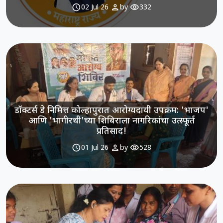
schedule
person
visibility
02 Jul 26
by
332
डॉक्टर्स डे निमित्त कोल्हापुरात आरोग्यदायी उपक्रम: 'भाजप'
आणि 'भागीरथी'च्या शिबिराला नागरिकांचा उत्स्फूर्त
प्रतिसाद!
schedule
person
visibility
01 Jul 26
by
528