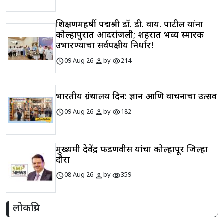
शिक्षणमहर्षी पद्मश्री डॉ. डी. वाय. पाटील यांना
कोल्हापुरात आदरांजली; शहरात भव्य स्मारक
उभारण्याचा सर्वपक्षीय निर्धार!
schedule
person
visibility
09 Aug 26
by
214
भारतीय ग्रंथालय दिन: ज्ञान आणि वाचनाचा उत्सव
schedule
person
visibility
09 Aug 26
by
182
मुख्यमंत्री देवेंद्र फडणवीस यांचा कोल्हापूर जिल्हा
दौरा
schedule
person
visibility
08 Aug 26
by
359
लोकप्रिय