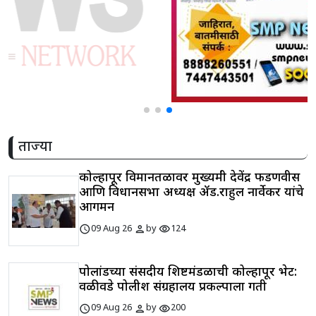
ताज्या
कोल्हापूर विमानतळावर मुख्यमंत्री देवेंद्र फडणवीस
आणि विधानसभा अध्यक्ष ॲड.राहुल नार्वेकर यांचे
आगमन
schedule
person
visibility
09 Aug 26
by
124
पोलांडच्या संसदीय शिष्टमंडळाची कोल्हापूर भेट:
वळीवडे पोलीश संग्रहालय प्रकल्पाला गती
schedule
person
visibility
09 Aug 26
by
200