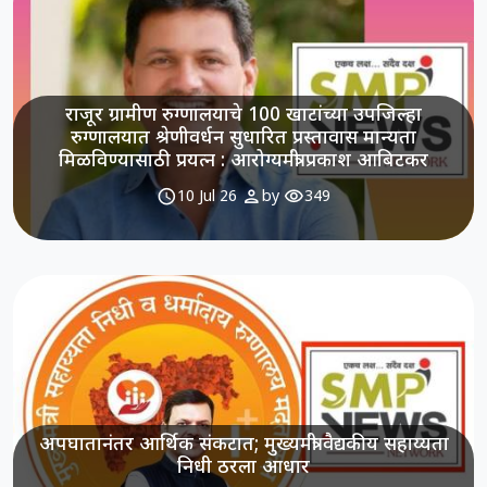
राजूर ग्रामीण रुग्णालयाचे 100 खाटांच्या उपजिल्हा
रुग्णालयात श्रेणीवर्धन सुधारित प्रस्तावास मान्यता
मिळविण्यासाठी प्रयत्न : आरोग्यमंत्री प्रकाश आबिटकर
schedule
person
visibility
10 Jul 26
by
349
अपघातानंतर आर्थिक संकटात; मुख्यमंत्री वैद्यकीय सहाय्यता
निधी ठरला आधार