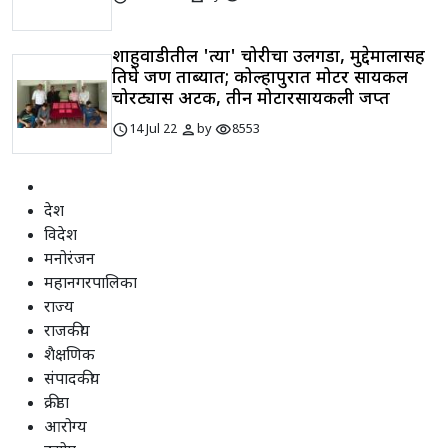
शाहुवाडीतील 'त्या' चोरीचा उलगडा, मुद्देमालासह
तिघे जण ताब्यात; कोल्हापुरात मोटर सायकल
चोरट्यास अटक, तीन मोटारसायकली जप्त
schedule
person
visibility
14 Jul 22
by
8553
देश
विदेश
मनोरंजन
महानगरपालिका
राज्य
राजकीय
शैक्षणिक
संपादकीय
क्रीडा
आरोग्य