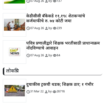
schedule
person
visibility
07 Aug 26
by
137
केडीसीसी बँकेकडे ११,१९८ शेतकऱ्यांचे
कर्जमाफीचे रु. ७४ कोटी जमा
schedule
person
visibility
07 Aug 26
by
239
पवित्र प्रणालीद्वारे शिक्षक भरतीसाठी प्राधान्यक्रम
नोंदविण्याचे आवाहन
schedule
person
visibility
07 Aug 26
by
84
लोकप्रिय
दुचाकीस ट्रकची धडक; शिक्षक ठार; १ गंभीर
schedule
person
visibility
31 Mar 22
by
28718