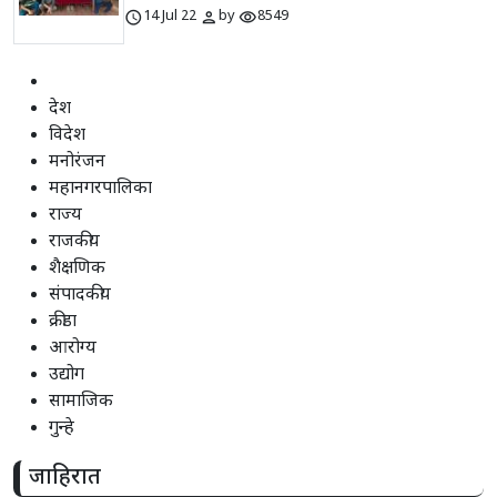
schedule
person
visibility
14 Jul 22
by
8549
देश
विदेश
मनोरंजन
महानगरपालिका
राज्य
राजकीय
शैक्षणिक
संपादकीय
क्रीडा
आरोग्य
उद्योग
सामाजिक
गुन्हे
जाहिरात