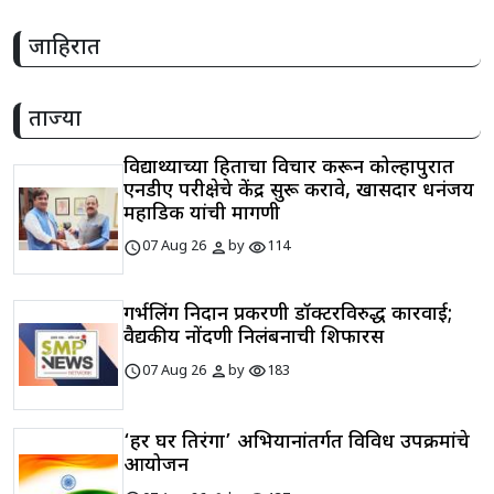
जाहिरात
ताज्या
विद्यार्थ्यांच्या हिताचा विचार करून कोल्हापुरात
एनडीए परीक्षेचे केंद्र सुरू करावे, खासदार धनंजय
महाडिक यांची मागणी
schedule
person
visibility
07 Aug 26
by
114
गर्भलिंग निदान प्रकरणी डॉक्टरविरुद्ध कारवाई;
वैद्यकीय नोंदणी निलंबनाची शिफारस
schedule
person
visibility
07 Aug 26
by
183
‘हर घर तिरंगा’ अभियानांतर्गत विविध उपक्रमांचे
आयोजन