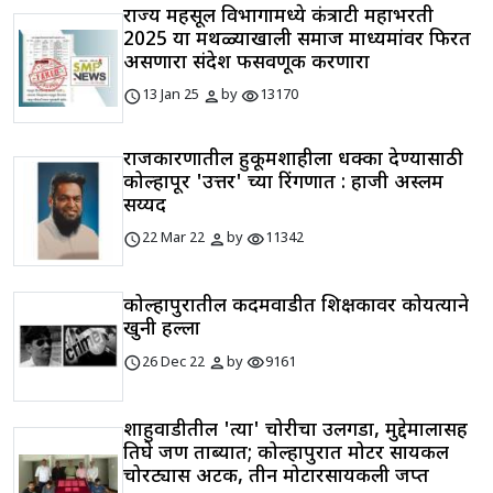
राज्य महसूल विभागामध्ये कंत्राटी महाभरती
2025 या मथळ्याखाली समाज माध्यमांवर फिरत
असणारा संदेश फसवणूक करणारा
schedule
person
visibility
13 Jan 25
by
13170
राजकारणातील हुकूमशाहीला धक्का देण्यासाठी
कोल्हापूर 'उत्तर' च्या रिंगणात : हाजी अस्लम
सय्यद
schedule
person
visibility
22 Mar 22
by
11342
कोल्हापुरातील कदमवाडीत शिक्षकावर कोयत्याने
खुनी हल्ला
schedule
person
visibility
26 Dec 22
by
9161
शाहुवाडीतील 'त्या' चोरीचा उलगडा, मुद्देमालासह
तिघे जण ताब्यात; कोल्हापुरात मोटर सायकल
चोरट्यास अटक, तीन मोटारसायकली जप्त