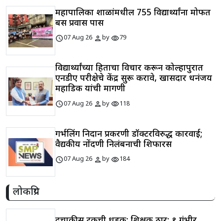
महापालिका शाळांमधील 755 विद्यार्थ्यांना मोफत
बस प्रवास पास
schedule
person
visibility
07 Aug 26
by
79
विद्यार्थ्यांच्या हिताचा विचार करून कोल्हापुरात
एनडीए परीक्षेचे केंद्र सुरू करावे, खासदार धनंजय
महाडिक यांची मागणी
schedule
person
visibility
07 Aug 26
by
118
गर्भलिंग निदान प्रकरणी डॉक्टरविरुद्ध कारवाई;
वैद्यकीय नोंदणी निलंबनाची शिफारस
schedule
person
visibility
07 Aug 26
by
184
लोकप्रिय
दुचाकीस ट्रकची धडक; शिक्षक ठार; १ गंभीर