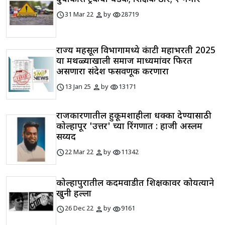
schedule
person
visibility
31 Mar 22
by
28719
राज्य महसूल विभागामध्ये कंत्राटी महाभरती 2025
या मथळ्याखाली समाज माध्यमांवर फिरत
असणारा संदेश फसवणूक करणारा
schedule
person
visibility
13 Jan 25
by
13171
राजकारणातील हुकूमशाहीला धक्का देण्यासाठी
कोल्हापूर 'उत्तर' च्या रिंगणात : हाजी अस्लम
सय्यद
schedule
person
visibility
22 Mar 22
by
11342
कोल्हापुरातील कदमवाडीत शिक्षकावर कोयत्याने
खुनी हल्ला
schedule
person
visibility
26 Dec 22
by
9161