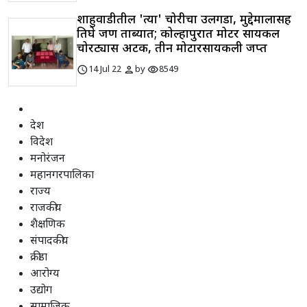
शाहुवाडीतील 'त्या' चोरीचा उलगडा, मुद्देमालासह
तिघे जण ताब्यात; कोल्हापुरात मोटर सायकल
चोरट्यास अटक, तीन मोटारसायकली जप्त
schedule
person
visibility
14 Jul 22
by
8549
देश
विदेश
मनोरंजन
महानगरपालिका
राज्य
राजकीय
शैक्षणिक
संपादकीय
क्रीडा
आरोग्य
उद्योग