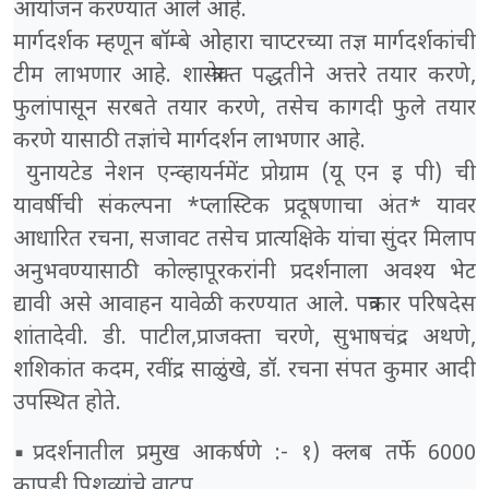
आयोजन करण्यात आले आहे.
मार्गदर्शक म्हणून बॉम्बे ओहारा चाप्टरच्या तज्ञ मार्गदर्शकांची
टीम लाभणार आहे. शास्त्रोक्त पद्धतीने अत्तरे तयार करणे,
फुलांपासून सरबते तयार करणे, तसेच कागदी फुले तयार
करणे यासाठी तज्ञांचे मार्गदर्शन लाभणार आहे.
युनायटेड नेशन एन्व्हायर्नमेंट प्रोग्राम (यू एन इ पी) ची
यावर्षीची संकल्पना *प्लास्टिक प्रदूषणाचा अंत* यावर
आधारित रचना, सजावट तसेच प्रात्यक्षिके यांचा सुंदर मिलाप
अनुभवण्यासाठी कोल्हापूरकरांनी प्रदर्शनाला अवश्य भेट
द्यावी असे आवाहन यावेळी करण्यात आले. पत्रकार परिषदेस
शांतादेवी. डी. पाटील,प्राजक्ता चरणे, सुभाषचंद्र अथणे,
शशिकांत कदम, रवींद्र साळुंखे, डॉ. रचना संपत कुमार आदी
उपस्थित होते.
▪️प्रदर्शनातील प्रमुख आकर्षणे :- १) क्लब तर्फे 6000
कापडी पिशव्यांचे वाटप