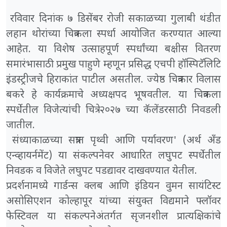
रविवार दिनांक ७ डिसेंबर रोजी सकाळच्या गुलाबी थंडीत
लहान थोरांच्या चित्रकला स्पर्धा आयोजित करण्यात आल्या
आहेत. या विशेष उत्साहपूर्ण स्पर्धांच्या बक्षीस वितरण
समारंभासाठी प्रमुख पाहुणे म्हणून प्रसिद्ध एचपी हॉस्पिटॅलिटि
इंडस्ट्रीजचे हिराकांत पाटील असतील. ज्येष्ठ चित्रकार विलास
बकरे हे कार्यक्रमाचे अध्यक्षपद भूषवतील. या चित्रकला
स्पर्धेतील विजेत्यांची चित्रे २०२७ च्या कॅलेंडरसाठी निवडली
जातील.
संध्याकाळच्या सत्रात पृथ्वी आणि पर्यावरण' (अर्थ अँड
एन्व्हायर्नमेंट) या संकल्पनेवर आधारित लघुपट स्पर्धेतील
निवडक व विजेते लघुपट पडद्यावर दाखवण्यात येतील.
प्रदर्शनामध्ये गार्डन्स क्लब आणि इंडियन वुमन सायंटिस्ट
असोसिएशन कोल्हापूर यांच्या संयुक्त विद्यमाने फ्लॉवर
फेस्टिवल या संकल्पनेअंतर्गत सृजनशील प्रात्यक्षिकांचे