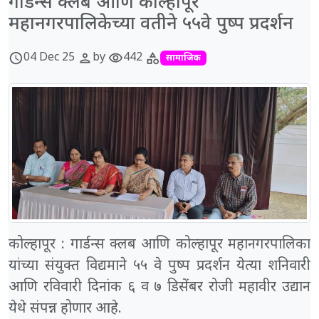
गार्डन्स क्लब आणि कोल्हापूर
महानगरपालिकेच्या वतीने ५५वे पुष्प प्रदर्शन
04 Dec 25
by
442
schedule
person
visibility
category
सामाजिक
कोल्हापूर : गार्डन्स क्लब आणि कोल्हापूर महानगरपालिका
यांच्या संयुक्त विद्यमाने ५५ वे पुष्प प्रदर्शन येत्या शनिवारी
आणि रविवारी दिनांक ६ व ७ डिसेंबर रोजी महावीर उद्यान
येथे संपन्न होणार आहे.