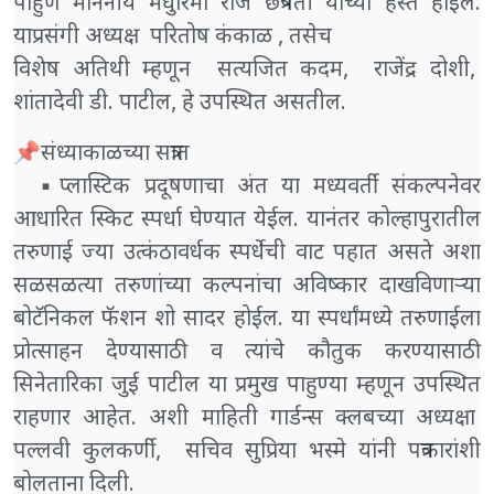
पाहुणे माननीय मधुरिमा राजे छत्रपती यांच्या हस्ते होईल.
याप्रसंगी अध्यक्ष परितोष कंकाळ , तसेच
विशेष अतिथी म्हणून सत्यजित कदम, राजेंद्र दोशी,
शांतादेवी डी. पाटील, हे उपस्थित असतील.
📌संध्याकाळच्या सत्रात
▪️प्लास्टिक प्रदूषणाचा अंत या मध्यवर्ती संकल्पनेवर
आधारित स्किट स्पर्धा घेण्यात येईल. यानंतर कोल्हापुरातील
तरुणाई ज्या उत्कंठावर्धक स्पर्धेची वाट पहात असते अशा
सळसळत्या तरुणांच्या कल्पनांचा अविष्कार दाखविणाऱ्या
बोटॅनिकल फॅशन शो सादर होईल. या स्पर्धांमध्ये तरुणाईला
प्रोत्साहन देण्यासाठी व त्यांचे कौतुक करण्यासाठी
सिनेतारिका जुई पाटील या प्रमुख पाहुण्या म्हणून उपस्थित
राहणार आहेत. अशी माहिती गार्डन्स क्लबच्या अध्यक्षा
पल्लवी कुलकर्णी, सचिव सुप्रिया भस्मे यांनी पत्रकारांशी
बोलताना दिली.