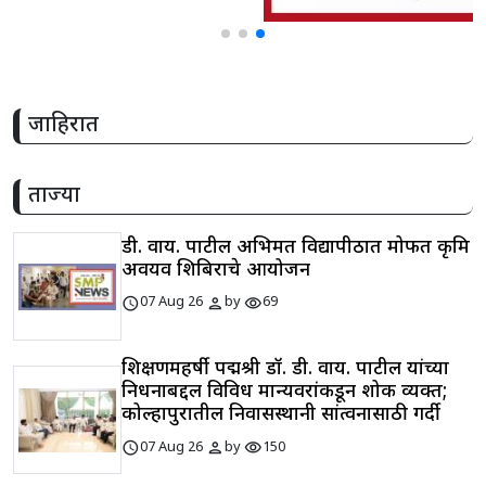
जाहिरात
ताज्या
डी. वाय. पाटील अभिमत विद्यापीठात मोफत कृत्रिम
अवयव शिबिराचे आयोजन
schedule
person
visibility
07 Aug 26
by
69
शिक्षणमहर्षी पद्मश्री डॉ. डी. वाय. पाटील यांच्या
निधनाबद्दल विविध मान्यवरांकडून शोक व्यक्त;
कोल्हापुरातील निवासस्थानी सांत्वनासाठी गर्दी
schedule
person
visibility
07 Aug 26
by
150