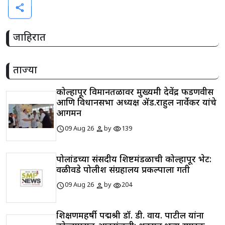
share
जाहिरात
ताज्या
कोल्हापूर विमानतळावर मुख्यमंत्री देवेंद्र फडणवीस
आणि विधानसभा अध्यक्ष ॲड.राहुल नार्वेकर यांचे
आगमन
schedule
person
visibility
09 Aug 26
by
139
पोलांडच्या संसदीय शिष्टमंडळाची कोल्हापूर भेट:
वळीवडे पोलीश संग्रहालय प्रकल्पाला गती
schedule
person
visibility
09 Aug 26
by
204
शिक्षणमहर्षी पद्मश्री डॉ. डी. वाय. पाटील यांना