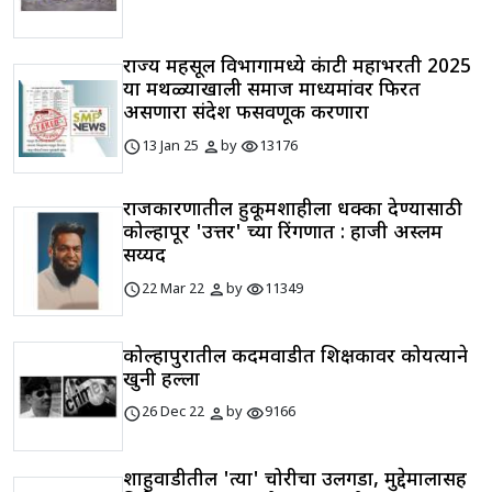
राज्य महसूल विभागामध्ये कंत्राटी महाभरती 2025
या मथळ्याखाली समाज माध्यमांवर फिरत
असणारा संदेश फसवणूक करणारा
schedule
person
visibility
13 Jan 25
by
13176
राजकारणातील हुकूमशाहीला धक्का देण्यासाठी
कोल्हापूर 'उत्तर' च्या रिंगणात : हाजी अस्लम
सय्यद
schedule
person
visibility
22 Mar 22
by
11349
कोल्हापुरातील कदमवाडीत शिक्षकावर कोयत्याने
खुनी हल्ला
schedule
person
visibility
26 Dec 22
by
9166
शाहुवाडीतील 'त्या' चोरीचा उलगडा, मुद्देमालासह