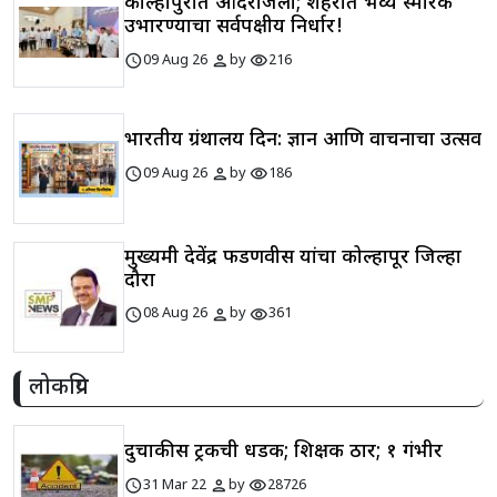
कोल्हापुरात आदरांजली; शहरात भव्य स्मारक
उभारण्याचा सर्वपक्षीय निर्धार!
schedule
person
visibility
09 Aug 26
by
216
भारतीय ग्रंथालय दिन: ज्ञान आणि वाचनाचा उत्सव
schedule
person
visibility
09 Aug 26
by
186
मुख्यमंत्री देवेंद्र फडणवीस यांचा कोल्हापूर जिल्हा
दौरा
schedule
person
visibility
08 Aug 26
by
361
लोकप्रिय
दुचाकीस ट्रकची धडक; शिक्षक ठार; १ गंभीर
schedule
person
visibility
31 Mar 22
by
28726