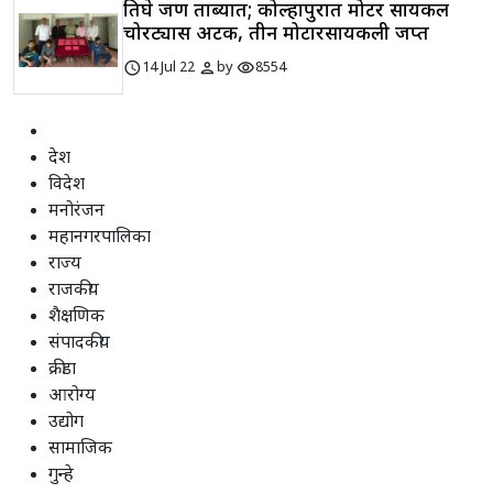
तिघे जण ताब्यात; कोल्हापुरात मोटर सायकल
चोरट्यास अटक, तीन मोटारसायकली जप्त
schedule
person
visibility
14 Jul 22
by
8554
देश
विदेश
मनोरंजन
महानगरपालिका
राज्य
राजकीय
शैक्षणिक
संपादकीय
क्रीडा
आरोग्य
उद्योग
सामाजिक
गुन्हे