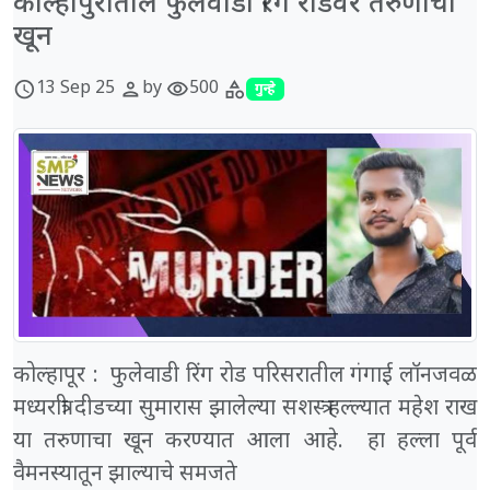
कोल्हापुरातील फुलेवाडी रिंग रोडवर तरुणाचा
खून
13 Sep 25
by
500
schedule
person
visibility
category
गुन्हे
कोल्हापूर : फुलेवाडी रिंग रोड परिसरातील गंगाई लॉनजवळ
मध्यरात्री दीडच्या सुमारास झालेल्या सशस्त्र हल्ल्यात महेश राख
या तरुणाचा खून करण्यात आला आहे. हा हल्ला पूर्व
वैमनस्यातून झाल्याचे समजते