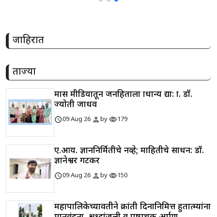
जाहिरात
ताज्या
मास मीडियातून जनहिताला प्राधान्य द्या: प्रा. डॉ.
ज्योती जाधव
schedule
person
visibility
09 Aug 26
by
179
ए.आय. ज्ञाननिर्मितीचे नव्हे; माहितीचे साधन: डॉ.
ज्ञानेश्वर गटकर
schedule
person
visibility
09 Aug 26
by
150
महापालिकेच्यावतीने क्रांती दिनानिमित्त हुतात्म्यांना