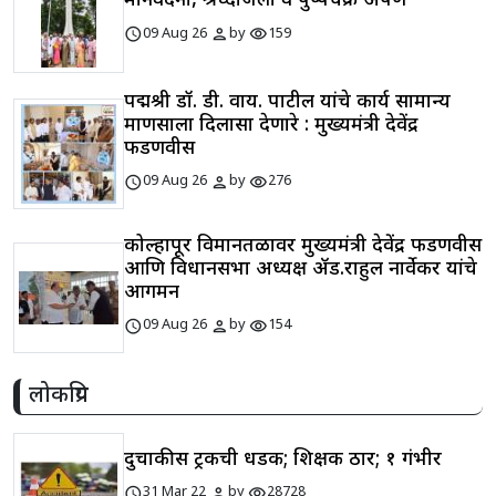
मानवंदना, श्रध्दांजली व पुष्पचक्र अर्पण
schedule
person
visibility
09 Aug 26
by
159
पद्मश्री डॉ. डी. वाय. पाटील यांचे कार्य सामान्य
माणसाला दिलासा देणारे : मुख्यमंत्री देवेंद्र
फडणवीस
schedule
person
visibility
09 Aug 26
by
276
कोल्हापूर विमानतळावर मुख्यमंत्री देवेंद्र फडणवीस
आणि विधानसभा अध्यक्ष ॲड.राहुल नार्वेकर यांचे
आगमन
schedule
person
visibility
09 Aug 26
by
154
लोकप्रिय
दुचाकीस ट्रकची धडक; शिक्षक ठार; १ गंभीर
schedule
person
visibility
31 Mar 22
by
28728