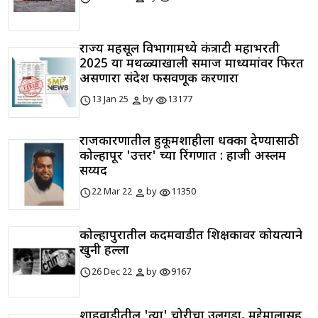
राज्य महसूल विभागामध्ये कंत्राटी महाभरती
2025 या मथळ्याखाली समाज माध्यमांवर फिरत
असणारा संदेश फसवणूक करणारा
schedule
person
visibility
13 Jan 25
by
13177
राजकारणातील हुकूमशाहीला धक्का देण्यासाठी
कोल्हापूर 'उत्तर' च्या रिंगणात : हाजी अस्लम
सय्यद
schedule
person
visibility
22 Mar 22
by
11350
कोल्हापुरातील कदमवाडीत शिक्षकावर कोयत्याने
खुनी हल्ला
schedule
person
visibility
26 Dec 22
by
9167
शाहुवाडीतील 'त्या' चोरीचा उलगडा, मुद्देमालासह