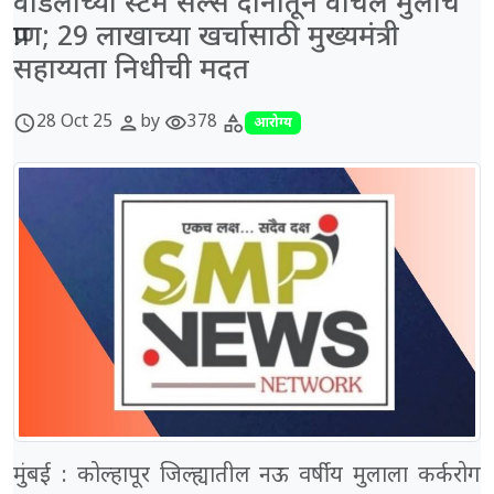
वडिलांच्या स्टेम सेल्स दानातून वाचले मुलाचे
प्राण; 29 लाखाच्या खर्चासाठी मुख्यमंत्री
सहाय्यता निधीची मदत
28 Oct 25
by
378
schedule
person
visibility
category
आरोग्य
मुंबई : कोल्हापूर जिल्ह्यातील नऊ वर्षीय मुलाला कर्करोग