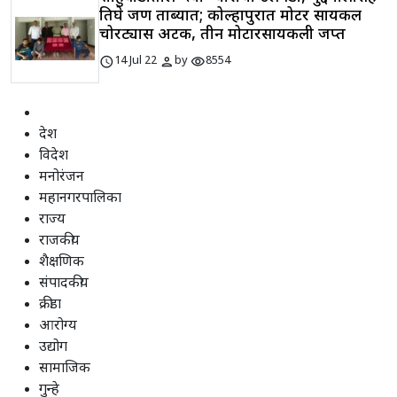
तिघे जण ताब्यात; कोल्हापुरात मोटर सायकल
चोरट्यास अटक, तीन मोटारसायकली जप्त
schedule
person
visibility
14 Jul 22
by
8554
देश
विदेश
मनोरंजन
महानगरपालिका
राज्य
राजकीय
शैक्षणिक
संपादकीय
क्रीडा
आरोग्य
उद्योग
सामाजिक
गुन्हे