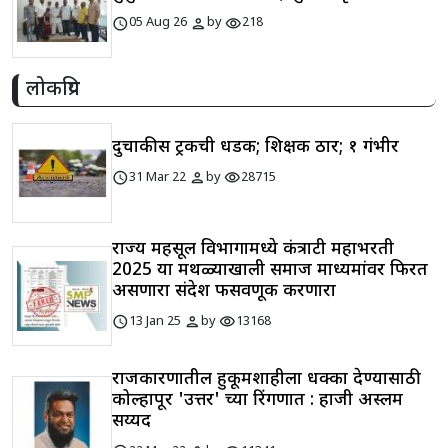
schedule
person
visibility
05 Aug 26
by
218
लोकप्रिय
दुचाकीस ट्रकची धडक; शिक्षक ठार; १ गंभीर
schedule
person
visibility
31 Mar 22
by
28715
राज्य महसूल विभागामध्ये कंत्राटी महाभरती
2025 या मथळ्याखाली समाज माध्यमांवर फिरत
असणारा संदेश फसवणूक करणारा
schedule
person
visibility
13 Jan 25
by
13168
राजकारणातील हुकूमशाहीला धक्का देण्यासाठी
कोल्हापूर 'उत्तर' च्या रिंगणात : हाजी अस्लम
सय्यद