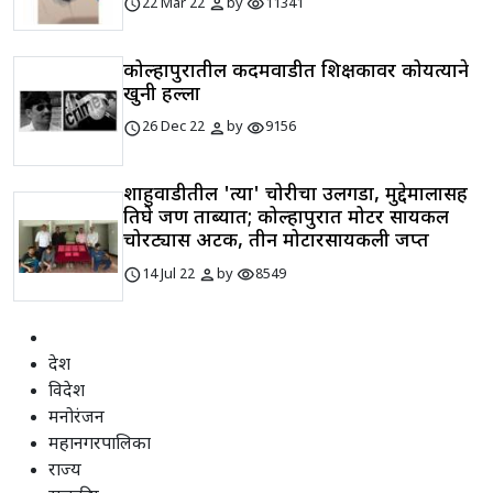
schedule
person
visibility
22 Mar 22
by
11341
कोल्हापुरातील कदमवाडीत शिक्षकावर कोयत्याने
खुनी हल्ला
schedule
person
visibility
26 Dec 22
by
9156
शाहुवाडीतील 'त्या' चोरीचा उलगडा, मुद्देमालासह
तिघे जण ताब्यात; कोल्हापुरात मोटर सायकल
चोरट्यास अटक, तीन मोटारसायकली जप्त
schedule
person
visibility
14 Jul 22
by
8549
देश
विदेश
मनोरंजन
महानगरपालिका
राज्य