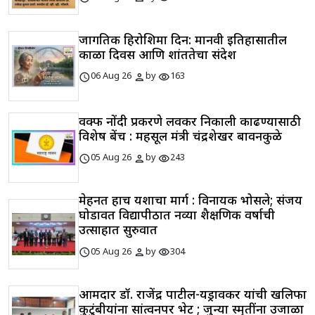
जागतिक हिरोशिमा दिन: मानवी इतिहासातील
काळा दिवस आणि शांततेचा संदेश
schedule
person
visibility
06 Aug 26
by
163
वक्फ नोंदी प्रकरणे लवकर निकाली काढण्यासाठी
विशेष बेंच : महसूल मंत्री चंद्रशेखर बावनकुळे
schedule
person
visibility
05 Aug 26
by
243
मेहनत हाच यशाचा मार्ग : विनायक भोसले; संजय
घोडावत विद्यापीठात नव्या शैक्षणिक वर्षाची
उत्साहात सुरुवात
schedule
person
visibility
05 Aug 26
by
304
आमदार डॉ. राजेंद्र पाटील-यड्रावकर यांची खलिफा
कुटुंबीयांना सांत्वनपर भेट ; जुन्या स्मृतींना उजाळा