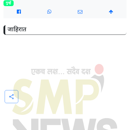
गुन्हे
जाहिरात
share