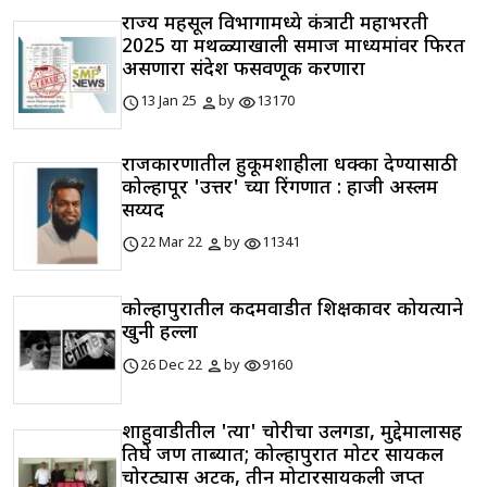
राज्य महसूल विभागामध्ये कंत्राटी महाभरती
2025 या मथळ्याखाली समाज माध्यमांवर फिरत
असणारा संदेश फसवणूक करणारा
schedule
person
visibility
13 Jan 25
by
13170
राजकारणातील हुकूमशाहीला धक्का देण्यासाठी
कोल्हापूर 'उत्तर' च्या रिंगणात : हाजी अस्लम
सय्यद
schedule
person
visibility
22 Mar 22
by
11341
कोल्हापुरातील कदमवाडीत शिक्षकावर कोयत्याने
खुनी हल्ला
schedule
person
visibility
26 Dec 22
by
9160
शाहुवाडीतील 'त्या' चोरीचा उलगडा, मुद्देमालासह
तिघे जण ताब्यात; कोल्हापुरात मोटर सायकल
चोरट्यास अटक, तीन मोटारसायकली जप्त