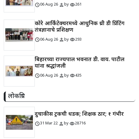
schedule
person
visibility
06 Aug 26
by
261
कोरे आर्किटेक्चरमध्ये आधुनिक थ्री डी प्रिंटिंग
तंत्रज्ञानाचे प्रशिक्षण
schedule
person
visibility
06 Aug 26
by
293
बिहारच्या राज्यपाल भवनात डी. वाय. पाटील
यांना श्रद्धांजली
schedule
person
visibility
06 Aug 26
by
435
लोकप्रिय
दुचाकीस ट्रकची धडक; शिक्षक ठार; १ गंभीर
schedule
person
visibility
31 Mar 22
by
28716