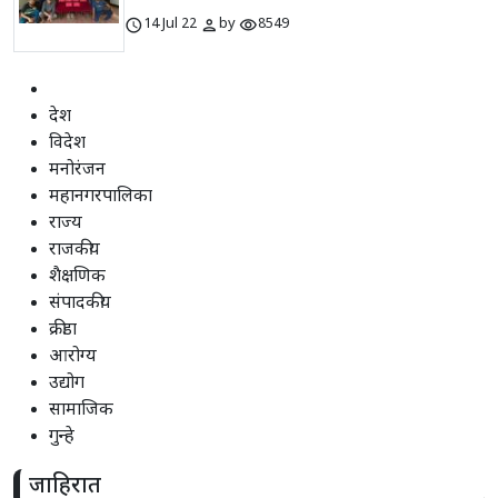
schedule
person
visibility
14 Jul 22
by
8549
देश
विदेश
मनोरंजन
महानगरपालिका
राज्य
राजकीय
शैक्षणिक
संपादकीय
क्रीडा
आरोग्य
उद्योग
सामाजिक
गुन्हे
जाहिरात