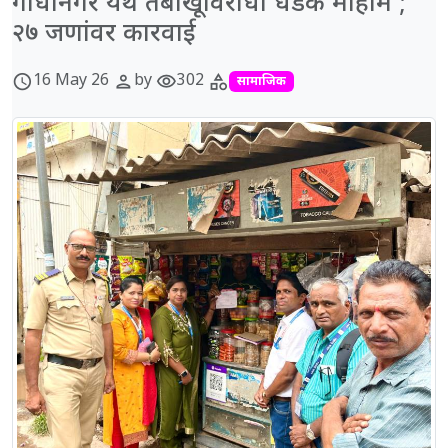
गांधीनगर येथे तंबाखूविरोधी धडक मोहीम ;
२७ जणांवर कारवाई
16 May 26
by
302
schedule
person
visibility
category
सामाजिक