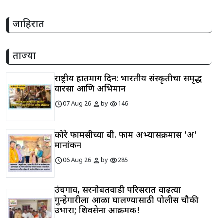
जाहिरात
ताज्या
राष्ट्रीय हातमाग दिन: भारतीय संस्कृतीचा समृद्ध
वारसा आणि अभिमान
schedule
person
visibility
07 Aug 26
by
146
कोरे फार्मसीच्या बी. फार्म अभ्यासक्रमास 'अ'
मानांकन
schedule
person
visibility
06 Aug 26
by
285
उंचगाव, सरनोबतवाडी परिसरात वाढत्या
गुन्हेगारीला आळा घालण्यासाठी पोलीस चौकी
उभारा; शिवसेना आक्रमक!