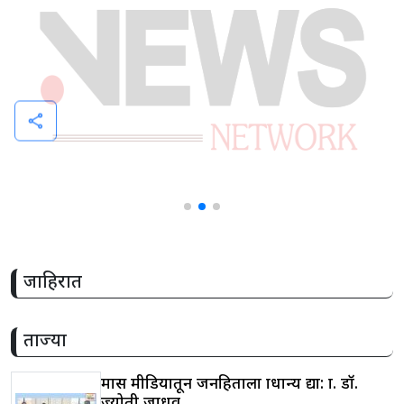
share
जाहिरात
ताज्या
मास मीडियातून जनहिताला प्राधान्य द्या: प्रा. डॉ.
ज्योती जाधव