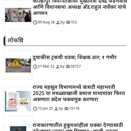
कोल्हापूर विमानतळावर मुख्यमंत्री देवेंद्र फडणवीस
आणि विधानसभा अध्यक्ष ॲड.राहुल नार्वेकर यांचे
आगमन
schedule
person
visibility
09 Aug 26
by
152
लोकप्रिय
दुचाकीस ट्रकची धडक; शिक्षक ठार; १ गंभीर
schedule
person
visibility
31 Mar 22
by
28727
राज्य महसूल विभागामध्ये कंत्राटी महाभरती
2025 या मथळ्याखाली समाज माध्यमांवर फिरत
असणारा संदेश फसवणूक करणारा
schedule
person
visibility
13 Jan 25
by
13176
राजकारणातील हुकूमशाहीला धक्का देण्यासाठी