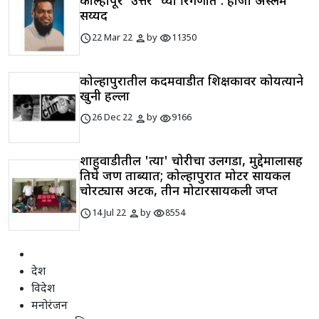
कोल्हापूर 'उत्तर' च्या रिंगणात : हाजी अस्लम
सय्यद
schedule
person
visibility
22 Mar 22
by
11350
कोल्हापुरातील कदमवाडीत शिक्षकावर कोयत्याने
खुनी हल्ला
schedule
person
visibility
26 Dec 22
by
9166
शाहुवाडीतील 'त्या' चोरीचा उलगडा, मुद्देमालासह
तिघे जण ताब्यात; कोल्हापुरात मोटर सायकल
चोरट्यास अटक, तीन मोटारसायकली जप्त
schedule
person
visibility
14 Jul 22
by
8554
देश
विदेश
मनोरंजन