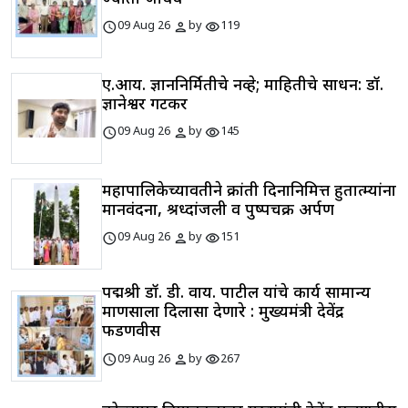
schedule
person
visibility
09 Aug 26
by
119
ए.आय. ज्ञाननिर्मितीचे नव्हे; माहितीचे साधन: डॉ.
ज्ञानेश्वर गटकर
schedule
person
visibility
09 Aug 26
by
145
महापालिकेच्यावतीने क्रांती दिनानिमित्त हुतात्म्यांना
मानवंदना, श्रध्दांजली व पुष्पचक्र अर्पण
schedule
person
visibility
09 Aug 26
by
151
पद्मश्री डॉ. डी. वाय. पाटील यांचे कार्य सामान्य
माणसाला दिलासा देणारे : मुख्यमंत्री देवेंद्र
फडणवीस
schedule
person
visibility
09 Aug 26
by
267