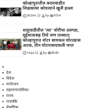
कोल्हापुरातील कदमवाडीत
शिक्षकावर कोयत्याने खुनी हल्ला
schedule
person
visibility
26 Dec 22
by
9154
शाहुवाडीतील 'त्या' चोरीचा उलगडा,
मुद्देमालासह तिघे जण ताब्यात;
कोल्हापुरात मोटर सायकल चोरट्यास
अटक, तीन मोटारसायकली जप्त
schedule
person
visibility
14 Jul 22
by
8549
देश
विदेश
मनोरंजन
महानगरपालिका
राज्य
राजकीय
शैक्षणिक