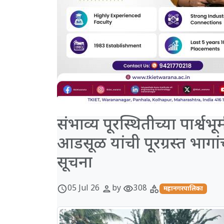
संभाव्य पूरस्थितीच्या पार्श
आडसूळ यांची पूरग्रस्त भागांच
सूचना
05 Jul 26
by
308
schedule
person
visibility
category
महानगरपालिका