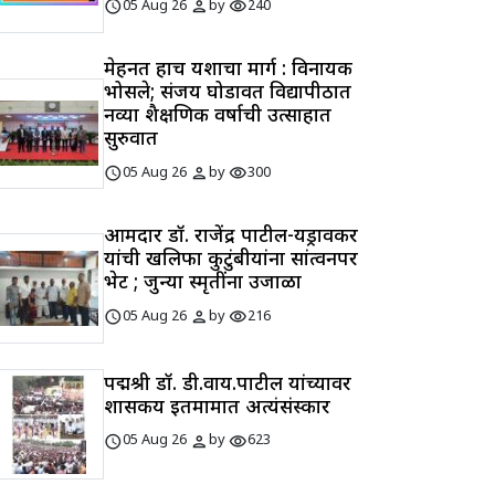
schedule
person
visibility
05 Aug 26
by
240
मेहनत हाच यशाचा मार्ग : विनायक
भोसले; संजय घोडावत विद्यापीठात
नव्या शैक्षणिक वर्षाची उत्साहात
सुरुवात
schedule
person
visibility
05 Aug 26
by
300
आमदार डॉ. राजेंद्र पाटील-यड्रावकर
यांची खलिफा कुटुंबीयांना सांत्वनपर
भेट ; जुन्या स्मृतींना उजाळा
schedule
person
visibility
05 Aug 26
by
216
पद्मश्री डॉ. डी.वाय.पाटील यांच्यावर
शासकीय इतमामात अत्यंसंस्कार
schedule
person
visibility
05 Aug 26
by
623