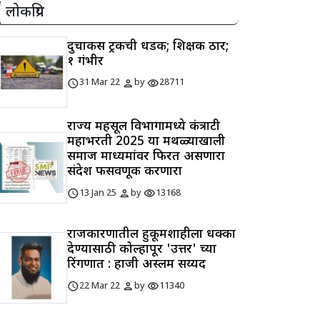
लोकप्रिय
दुचाकीस ट्रकची धडक; शिक्षक ठार;
१ गंभीर
schedule
person
visibility
31 Mar 22
by
28711
राज्य महसूल विभागामध्ये कंत्राटी
महाभरती 2025 या मथळ्याखाली
समाज माध्यमांवर फिरत असणारा
संदेश फसवणूक करणारा
schedule
person
visibility
13 Jan 25
by
13168
राजकारणातील हुकूमशाहीला धक्का
देण्यासाठी कोल्हापूर 'उत्तर' च्या
रिंगणात : हाजी अस्लम सय्यद
schedule
person
visibility
22 Mar 22
by
11340