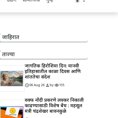
य
उद्योग
सामाजिक
गुन्हे
जाहिरात
ताज्या
जागतिक हिरोशिमा दिन: मानवी
इतिहासातील काळा दिवस आणि
शांततेचा संदेश
schedule
person
visibility
06 Aug 26
by
155
वक्फ नोंदी प्रकरणे लवकर निकाली
काढण्यासाठी विशेष बेंच : महसूल
मंत्री चंद्रशेखर बावनकुळे