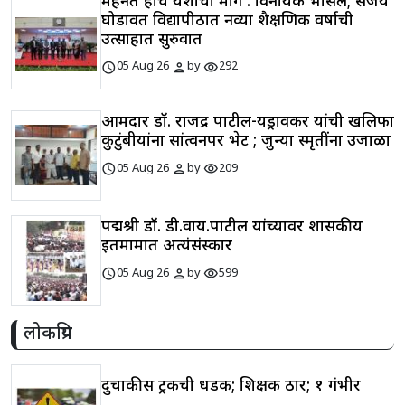
मेहनत हाच यशाचा मार्ग : विनायक भोसले; संजय
घोडावत विद्यापीठात नव्या शैक्षणिक वर्षाची
उत्साहात सुरुवात
schedule
person
visibility
05 Aug 26
by
292
आमदार डॉ. राजेंद्र पाटील-यड्रावकर यांची खलिफा
कुटुंबीयांना सांत्वनपर भेट ; जुन्या स्मृतींना उजाळा
schedule
person
visibility
05 Aug 26
by
209
पद्मश्री डॉ. डी.वाय.पाटील यांच्यावर शासकीय
इतमामात अत्यंसंस्कार
schedule
person
visibility
05 Aug 26
by
599
लोकप्रिय
दुचाकीस ट्रकची धडक; शिक्षक ठार; १ गंभीर