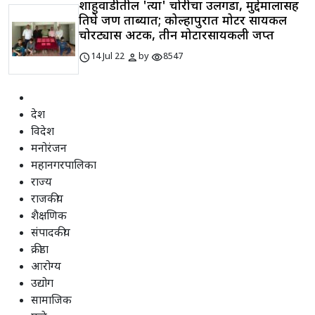
शाहुवाडीतील 'त्या' चोरीचा उलगडा, मुद्देमालासह
तिघे जण ताब्यात; कोल्हापुरात मोटर सायकल
चोरट्यास अटक, तीन मोटारसायकली जप्त
schedule
person
visibility
14 Jul 22
by
8547
देश
विदेश
मनोरंजन
महानगरपालिका
राज्य
राजकीय
शैक्षणिक
संपादकीय
क्रीडा
आरोग्य
उद्योग
सामाजिक