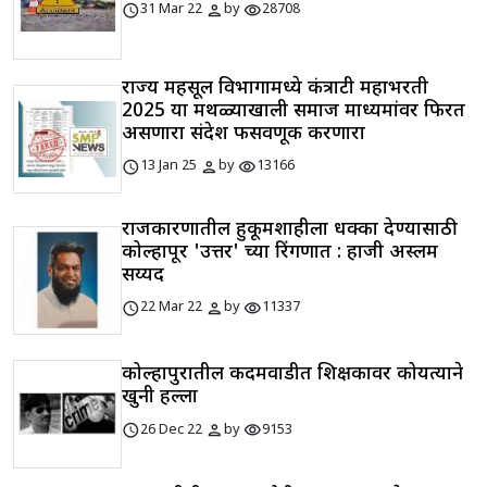
schedule
person
visibility
31 Mar 22
by
28708
राज्य महसूल विभागामध्ये कंत्राटी महाभरती
2025 या मथळ्याखाली समाज माध्यमांवर फिरत
असणारा संदेश फसवणूक करणारा
schedule
person
visibility
13 Jan 25
by
13166
राजकारणातील हुकूमशाहीला धक्का देण्यासाठी
कोल्हापूर 'उत्तर' च्या रिंगणात : हाजी अस्लम
सय्यद
schedule
person
visibility
22 Mar 22
by
11337
कोल्हापुरातील कदमवाडीत शिक्षकावर कोयत्याने
खुनी हल्ला
schedule
person
visibility
26 Dec 22
by
9153