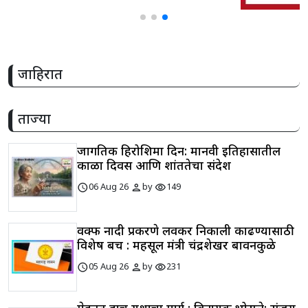
जाहिरात
ताज्या
जागतिक हिरोशिमा दिन: मानवी इतिहासातील
काळा दिवस आणि शांततेचा संदेश
schedule
person
visibility
06 Aug 26
by
149
वक्फ नोंदी प्रकरणे लवकर निकाली काढण्यासाठी
विशेष बेंच : महसूल मंत्री चंद्रशेखर बावनकुळे
schedule
person
visibility
05 Aug 26
by
231