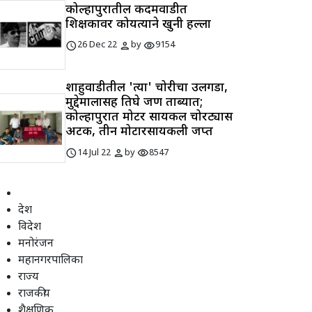
कोल्हापुरातील कदमवाडीत
शिक्षकावर कोयत्याने खुनी हल्ला
schedule
person
visibility
26 Dec 22
by
9154
शाहुवाडीतील 'त्या' चोरीचा उलगडा,
मुद्देमालासह तिघे जण ताब्यात;
कोल्हापुरात मोटर सायकल चोरट्यास
अटक, तीन मोटारसायकली जप्त
schedule
person
visibility
14 Jul 22
by
8547
देश
विदेश
मनोरंजन
महानगरपालिका
राज्य
राजकीय
शैक्षणिक