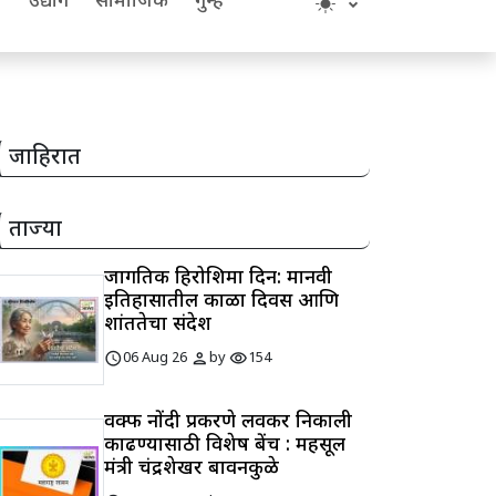
य
उद्योग
सामाजिक
गुन्हे
जाहिरात
ताज्या
जागतिक हिरोशिमा दिन: मानवी
इतिहासातील काळा दिवस आणि
शांततेचा संदेश
schedule
person
visibility
06 Aug 26
by
154
वक्फ नोंदी प्रकरणे लवकर निकाली
काढण्यासाठी विशेष बेंच : महसूल
मंत्री चंद्रशेखर बावनकुळे