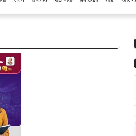
िका
राज्य
राजकीय
शैक्षणिक
संपादकीय
क्रीडा
आरोग्