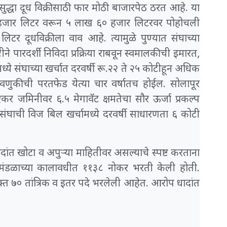
सुद्धा दूध विक्रीसाठी फार मोठी बाजारपेठ ठरत आहे. या
 हजार लिटर वरून ५ लाख ६० हजार लिटरवर पोहोचली
टर दूधविक्रीला वाव आहे. त्यामुळे पुण्यात संघाच्या
ीने पारदर्शी निविदा प्रक्रिया राबवून स्वमालकीची इमारत,
ध्ये संघाच्या खर्चात दरवर्षी रू.२२ ते २५ कोटीहून अधिक
तवणुकीची परतफेड येत्या चार वर्षातच होईल. सोलापूर
कर जमिनीवर ६.५ मेगावॅट क्षमतेचा सौर ऊर्जा प्रकल्प
संघाची विज बिल खर्चामध्ये दरवर्षी साधारणता ६ कोटी
ंत खोटा व अपुऱ्या माहितीवर असल्याचे स्पष्ट करताना
 मंडळाच्या कालावधीत ११३८ नोकर भरती केली होती.
फक्त ७० तांत्रिक व इतर पदे भरलेली आहेत. आरोप धादांत