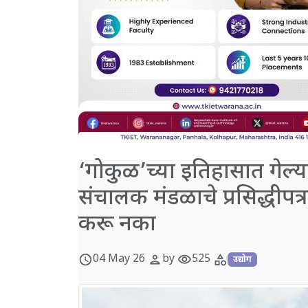
‘गोकुळ’च्या इतिहासात गेल्या
संचालक मंडळाचे प्रसिद्धीप
करू नका
04 May 26
by
525
schedule
person
visibility
category
उद्योग