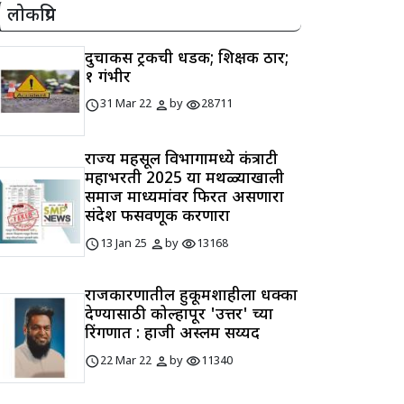
लोकप्रिय
दुचाकीस ट्रकची धडक; शिक्षक ठार;
१ गंभीर
schedule
person
visibility
31 Mar 22
by
28711
राज्य महसूल विभागामध्ये कंत्राटी
महाभरती 2025 या मथळ्याखाली
समाज माध्यमांवर फिरत असणारा
संदेश फसवणूक करणारा
schedule
person
visibility
13 Jan 25
by
13168
राजकारणातील हुकूमशाहीला धक्का
देण्यासाठी कोल्हापूर 'उत्तर' च्या
रिंगणात : हाजी अस्लम सय्यद
schedule
person
visibility
22 Mar 22
by
11340