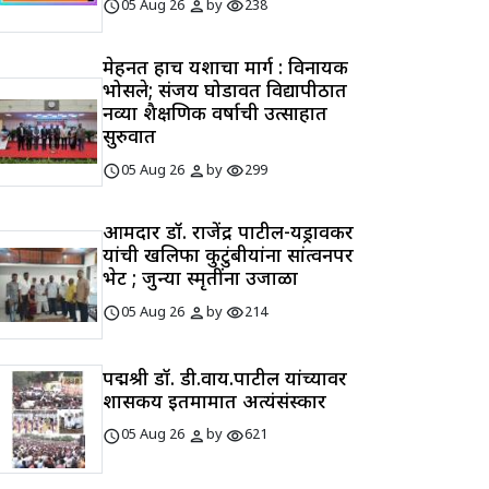
schedule
person
visibility
05 Aug 26
by
238
मेहनत हाच यशाचा मार्ग : विनायक
भोसले; संजय घोडावत विद्यापीठात
नव्या शैक्षणिक वर्षाची उत्साहात
सुरुवात
schedule
person
visibility
05 Aug 26
by
299
आमदार डॉ. राजेंद्र पाटील-यड्रावकर
यांची खलिफा कुटुंबीयांना सांत्वनपर
भेट ; जुन्या स्मृतींना उजाळा
schedule
person
visibility
05 Aug 26
by
214
पद्मश्री डॉ. डी.वाय.पाटील यांच्यावर
शासकीय इतमामात अत्यंसंस्कार
schedule
person
visibility
05 Aug 26
by
621