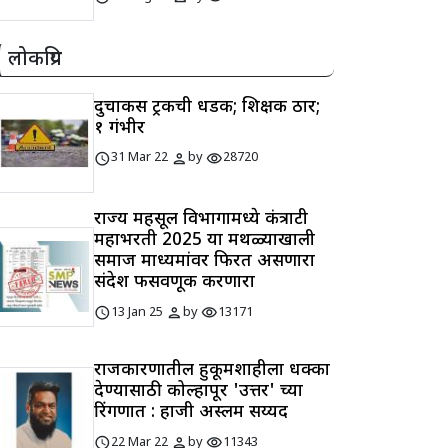
लोकप्रिय
दुचाकीस ट्रकची धडक; शिक्षक ठार;
१ गंभीर
schedule
person
visibility
31 Mar 22
by
28720
राज्य महसूल विभागामध्ये कंत्राटी
महाभरती 2025 या मथळ्याखाली
समाज माध्यमांवर फिरत असणारा
संदेश फसवणूक करणारा
schedule
person
visibility
13 Jan 25
by
13171
राजकारणातील हुकूमशाहीला धक्का
देण्यासाठी कोल्हापूर 'उत्तर' च्या
रिंगणात : हाजी अस्लम सय्यद
schedule
person
visibility
22 Mar 22
by
11343