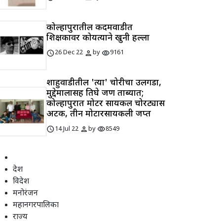
कोल्हापुरातील कदमवाडीत
शिक्षकावर कोयत्याने खुनी हल्ला
schedule
person
visibility
26 Dec 22
by
9161
शाहुवाडीतील 'त्या' चोरीचा उलगडा,
मुद्देमालासह तिघे जण ताब्यात;
कोल्हापुरात मोटर सायकल चोरट्यास
अटक, तीन मोटारसायकली जप्त
schedule
person
visibility
14 Jul 22
by
8549
देश
विदेश
मनोरंजन
महानगरपालिका
राज्य