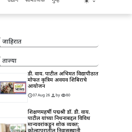
य
उद्योग
सामाजिक
गुन्हे
जाहिरात
ताज्या
डी. वाय. पाटील अभिमत विद्यापीठात
मोफत कृत्रिम अवयव शिबिराचे
आयोजन
schedule
person
visibility
07 Aug 26
by
80
शिक्षणमहर्षी पद्मश्री डॉ. डी. वाय.
पाटील यांच्या निधनाबद्दल विविध
मान्यवरांकडून शोक व्यक्त;
कोल्हापुरातील निवासस्थानी