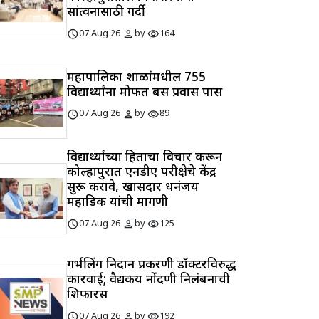
सांत्वनासाठी गर्दी
schedule
person
visibility
07 Aug 26
by
164
महापालिका शाळांमधील 755
विद्यार्थ्यांना मोफत बस प्रवास पास
schedule
person
visibility
07 Aug 26
by
89
विद्यार्थ्यांच्या हिताचा विचार करून
कोल्हापुरात एनडीए परीक्षेचे केंद्र
सुरू करावे, खासदार धनंजय
महाडिक यांची मागणी
schedule
person
visibility
07 Aug 26
by
125
गर्भलिंग निदान प्रकरणी डॉक्टरविरुद्ध
कारवाई; वैद्यकीय नोंदणी निलंबनाची
शिफारस
schedule
person
visibility
07 Aug 26
by
192