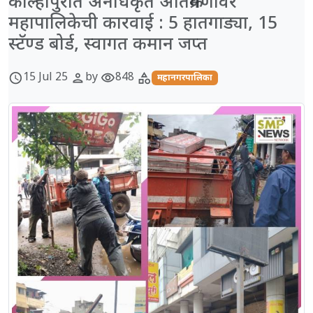
कोल्हापुरात अनधिकृत अतिक्रमणावर
महापालिकेची कारवाई : 5 हातगाड्या, 15
स्टॅण्ड बोर्ड, स्वागत कमान जप्त
15 Jul 25
by
848
schedule
person
visibility
category
महानगरपालिका