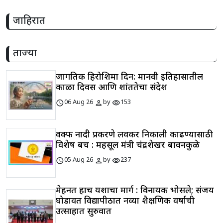
जाहिरात
ताज्या
जागतिक हिरोशिमा दिन: मानवी इतिहासातील
काळा दिवस आणि शांततेचा संदेश
schedule
person
visibility
06 Aug 26
by
153
वक्फ नोंदी प्रकरणे लवकर निकाली काढण्यासाठी
विशेष बेंच : महसूल मंत्री चंद्रशेखर बावनकुळे
schedule
person
visibility
05 Aug 26
by
237
मेहनत हाच यशाचा मार्ग : विनायक भोसले; संजय
घोडावत विद्यापीठात नव्या शैक्षणिक वर्षाची
उत्साहात सुरुवात