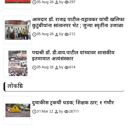
schedule
person
visibility
05 Aug 26
by
297
आमदार डॉ. राजेंद्र पाटील-यड्रावकर यांची खलिफा
कुटुंबीयांना सांत्वनपर भेट ; जुन्या स्मृतींना उजाळा
schedule
person
visibility
05 Aug 26
by
212
पद्मश्री डॉ. डी.वाय.पाटील यांच्यावर शासकीय
इतमामात अत्यंसंस्कार
schedule
person
visibility
05 Aug 26
by
614
लोकप्रिय
दुचाकीस ट्रकची धडक; शिक्षक ठार; १ गंभीर
schedule
person
visibility
31 Mar 22
by
28711