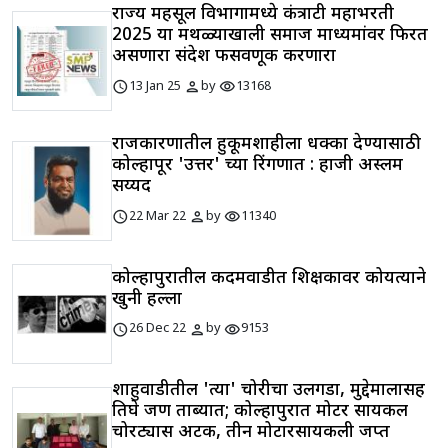
राज्य महसूल विभागामध्ये कंत्राटी महाभरती
2025 या मथळ्याखाली समाज माध्यमांवर फिरत
असणारा संदेश फसवणूक करणारा
schedule
person
visibility
13 Jan 25
by
13168
राजकारणातील हुकूमशाहीला धक्का देण्यासाठी
कोल्हापूर 'उत्तर' च्या रिंगणात : हाजी अस्लम
सय्यद
schedule
person
visibility
22 Mar 22
by
11340
कोल्हापुरातील कदमवाडीत शिक्षकावर कोयत्याने
खुनी हल्ला
schedule
person
visibility
26 Dec 22
by
9153
शाहुवाडीतील 'त्या' चोरीचा उलगडा, मुद्देमालासह
तिघे जण ताब्यात; कोल्हापुरात मोटर सायकल
चोरट्यास अटक, तीन मोटारसायकली जप्त