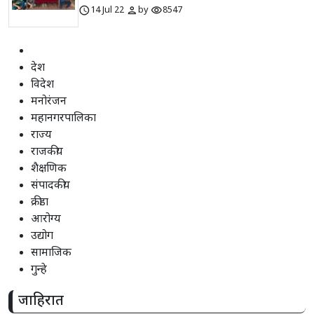
schedule
person
visibility
14 Jul 22
by
8547
देश
विदेश
मनोरंजन
महानगरपालिका
राज्य
राजकीय
शैक्षणिक
संपादकीय
क्रीडा
आरोग्य
उद्योग
सामाजिक
गुन्हे
जाहिरात