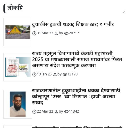
लोकप्रिय
दुचाकीस ट्रकची धडक; शिक्षक ठार; १ गंभीर
schedule
person
visibility
31 Mar 22
by
28717
राज्य महसूल विभागामध्ये कंत्राटी महाभरती
2025 या मथळ्याखाली समाज माध्यमांवर फिरत
असणारा संदेश फसवणूक करणारा
schedule
person
visibility
13 Jan 25
by
13170
राजकारणातील हुकूमशाहीला धक्का देण्यासाठी
कोल्हापूर 'उत्तर' च्या रिंगणात : हाजी अस्लम
सय्यद
schedule
person
visibility
22 Mar 22
by
11342