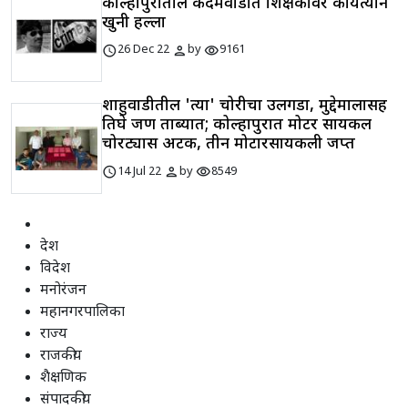
कोल्हापुरातील कदमवाडीत शिक्षकावर कोयत्याने
खुनी हल्ला
schedule
person
visibility
26 Dec 22
by
9161
शाहुवाडीतील 'त्या' चोरीचा उलगडा, मुद्देमालासह
तिघे जण ताब्यात; कोल्हापुरात मोटर सायकल
चोरट्यास अटक, तीन मोटारसायकली जप्त
schedule
person
visibility
14 Jul 22
by
8549
देश
विदेश
मनोरंजन
महानगरपालिका
राज्य
राजकीय
शैक्षणिक
संपादकीय