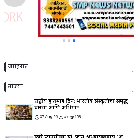
जाहिरात
ताज्या
राष्ट्रीय हातमाग दिन: भारतीय संस्कृतीचा समृद्ध
वारसा आणि अभिमान
schedule
person
visibility
07 Aug 26
by
159
कोरे फार्मसीच्या बी. फार्म अभ्यासक्रमास 'अ'