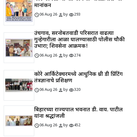
मानांकन
schedule
person
visibility
06 Aug 26
by
293
उंचगाव, सरनोबतवाडी परिसरात वाढत्या
गुन्हेगारीला आळा घालण्यासाठी पोलीस चौकी
उभारा; शिवसेना आक्रमक!
schedule
person
visibility
06 Aug 26
by
274
कोरे आर्किटेक्चरमध्ये आधुनिक थ्री डी प्रिंटिंग
तंत्रज्ञानाचे प्रशिक्षण
schedule
person
visibility
06 Aug 26
by
320
बिहारच्या राज्यपाल भवनात डी. वाय. पाटील
यांना श्रद्धांजली
schedule
person
visibility
06 Aug 26
by
452