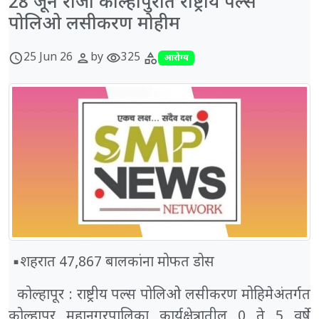
28 जून रोजी कोल्हापुरात राष्ट्रीय पल्स
पोलिओ लसीकरण मोहीम
25 Jun 26
by
325
schedule
person
visibility
category
आरोग्य
▪️शहरात 47,867 बालकांना मोफत डोस
कोल्हापूर : राष्ट्रीय पल्स पोलिओ लसीकरण मोहिमेअंतर्गत
कोल्हापूर महानगरपालिका कार्यक्षेत्रातील 0 ते 5 वर्षे