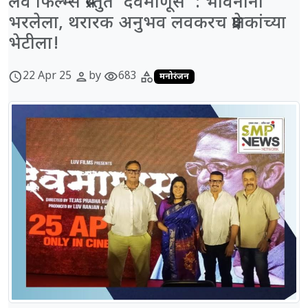
लव फिल्म्स प्रस्तुत ‘देवमाणूस’ : भावनांनी
भरलेला, थरारक अनुभव लवकरच प्रेक्षकांच्या
भेटीला!
22 Apr 25
by
683
schedule
person
visibility
category
मनोरंजन