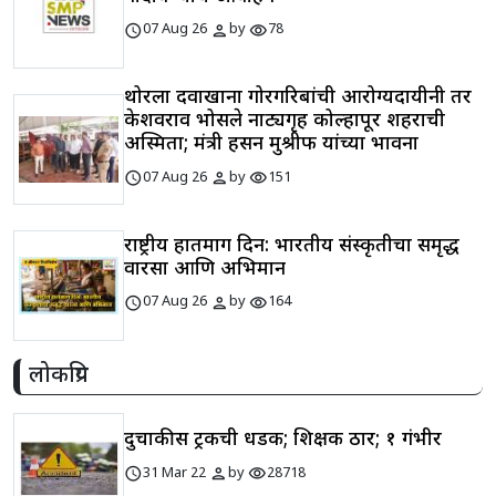
schedule
person
visibility
07 Aug 26
by
78
थोरला दवाखाना गोरगरिबांची आरोग्यदायीनी तर
केशवराव भोसले नाट्यगृह कोल्हापूर शहराची
अस्मिता; मंत्री हसन मुश्रीफ यांच्या भावना
schedule
person
visibility
07 Aug 26
by
151
राष्ट्रीय हातमाग दिन: भारतीय संस्कृतीचा समृद्ध
वारसा आणि अभिमान
schedule
person
visibility
07 Aug 26
by
164
लोकप्रिय
दुचाकीस ट्रकची धडक; शिक्षक ठार; १ गंभीर
schedule
person
visibility
31 Mar 22
by
28718