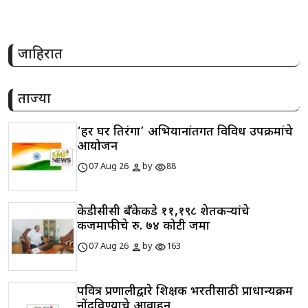
जाहिरात
ताज्या
‘हर घर तिरंगा’ अभियानांतर्गत विविध उपक्रमांचे
आयोजन
schedule
person
visibility
07 Aug 26
by
88
केडीसीसी बँकेकडे ११,१९८ शेतकऱ्यांचे
कर्जमाफीचे रु. ७४ कोटी जमा
schedule
person
visibility
07 Aug 26
by
163
पवित्र प्रणालीद्वारे शिक्षक भरतीसाठी प्राधान्यक्रम
नोंदविण्याचे आवाहन