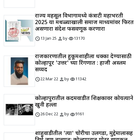
राज्य महसूल विभागामध्ये कंत्राटी महाभरती
2025 या मथळ्याखाली समाज माध्यमांवर फिरत
असणारा संदेश फसवणूक करणारा
schedule
person
visibility
13 Jan 25
by
13170
राजकारणातील हुकूमशाहीला धक्का देण्यासाठी
कोल्हापूर 'उत्तर' च्या रिंगणात : हाजी अस्लम
सय्यद
schedule
person
visibility
22 Mar 22
by
11342
कोल्हापुरातील कदमवाडीत शिक्षकावर कोयत्याने
खुनी हल्ला
schedule
person
visibility
26 Dec 22
by
9161
शाहुवाडीतील 'त्या' चोरीचा उलगडा, मुद्देमालासह