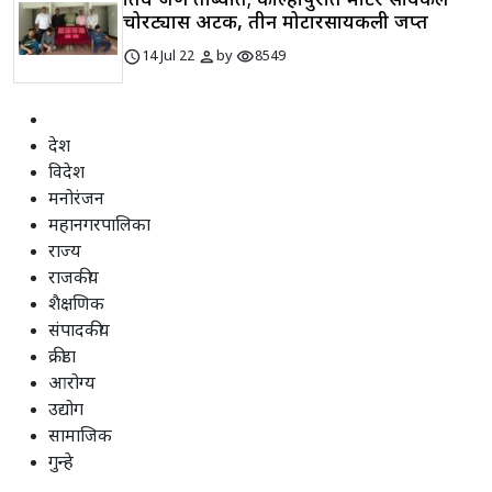
तिघे जण ताब्यात; कोल्हापुरात मोटर सायकल
चोरट्यास अटक, तीन मोटारसायकली जप्त
schedule
person
visibility
14 Jul 22
by
8549
देश
विदेश
मनोरंजन
महानगरपालिका
राज्य
राजकीय
शैक्षणिक
संपादकीय
क्रीडा
आरोग्य
उद्योग
सामाजिक
गुन्हे