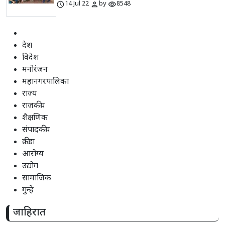
schedule
person
visibility
14 Jul 22
by
8548
देश
विदेश
मनोरंजन
महानगरपालिका
राज्य
राजकीय
शैक्षणिक
संपादकीय
क्रीडा
आरोग्य
उद्योग
सामाजिक
गुन्हे
जाहिरात