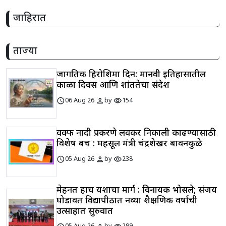
जाहिरात
ताज्या
जागतिक हिरोशिमा दिन: मानवी इतिहासातील
काळा दिवस आणि शांततेचा संदेश
schedule
person
visibility
06 Aug 26
by
154
वक्फ नोंदी प्रकरणे लवकर निकाली काढण्यासाठी
विशेष बेंच : महसूल मंत्री चंद्रशेखर बावनकुळे
schedule
person
visibility
05 Aug 26
by
238
मेहनत हाच यशाचा मार्ग : विनायक भोसले; संजय
घोडावत विद्यापीठात नव्या शैक्षणिक वर्षाची
उत्साहात सुरुवात