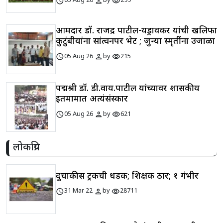
schedule
person
visibility
05 Aug 26
by
299
आमदार डॉ. राजेंद्र पाटील-यड्रावकर यांची खलिफा
कुटुंबीयांना सांत्वनपर भेट ; जुन्या स्मृतींना उजाळा
schedule
person
visibility
05 Aug 26
by
215
पद्मश्री डॉ. डी.वाय.पाटील यांच्यावर शासकीय
इतमामात अत्यंसंस्कार
schedule
person
visibility
05 Aug 26
by
621
लोकप्रिय
दुचाकीस ट्रकची धडक; शिक्षक ठार; १ गंभीर
schedule
person
visibility
31 Mar 22
by
28711