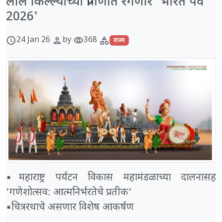
लाल किल्ल्याच्या प्रांगणात रंगणार 'भारत पर्व
2026'
24 Jan 26
by
368
schedule
person
visibility
category
राज्य
▪️महाराष्ट्र पर्यटन विकास महामंडळाच्या दालनासह
'गणेशोत्सव: आत्मनिर्भरतेचे प्रतीक'
▪️चित्ररथाचे असणार विशेष आकर्षण