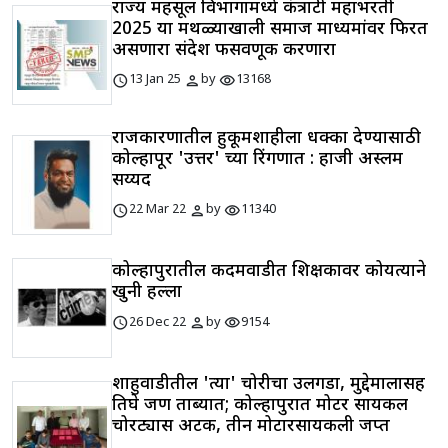
राज्य महसूल विभागामध्ये कंत्राटी महाभरती
2025 या मथळ्याखाली समाज माध्यमांवर फिरत
असणारा संदेश फसवणूक करणारा
schedule
person
visibility
13 Jan 25
by
13168
राजकारणातील हुकूमशाहीला धक्का देण्यासाठी
कोल्हापूर 'उत्तर' च्या रिंगणात : हाजी अस्लम
सय्यद
schedule
person
visibility
22 Mar 22
by
11340
कोल्हापुरातील कदमवाडीत शिक्षकावर कोयत्याने
खुनी हल्ला
schedule
person
visibility
26 Dec 22
by
9154
शाहुवाडीतील 'त्या' चोरीचा उलगडा, मुद्देमालासह
तिघे जण ताब्यात; कोल्हापुरात मोटर सायकल
चोरट्यास अटक, तीन मोटारसायकली जप्त