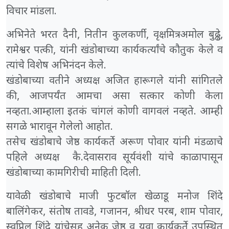
विचार मांडला.
अभिनेते भरत दैनी, नितीन कुलकर्णी, वृक्षमित्र अमोल बुढ्ढे,
रामेश्वर पत्की, यांनी खंडोबाच्या कार्यकर्त्यांचे कौतुक केले व
त्यांचे विशेष अभिनंदन केले.
खंडोबाच्या वतीने अध्यक्ष अजित हारूगले यांनी सांगितले
की, आजपर्यंत आमचा असा सत्कार कोणी केला
नव्हता.आम्हाला इतकं चांगलं कोणी वागवलं नव्हते. आम्ही
सगळे भारावून गेलेलो आहोत.
तसेच खंडोबाचे जेष्ठ कार्यकर्ते अरूण पोवार यांनी मंडळाचे
पहिले अध्यक्ष कै.देवासराव सूर्यवंशी यांचे काळापासून
खंडोबाच्या कामगिरीची माहिती दिली.
यावेळी खंडोबाचे माजी फुटबॉल खेळाडू मनोज शिंदे
बालिंगेकर, संतोष तावडे, गजानन, श्रीधर परब, शाम पोवार,
स्वप्निल शिंदे यांचेसह अनेक जेष्ठ व युवा कार्यकर्ते उपस्थित