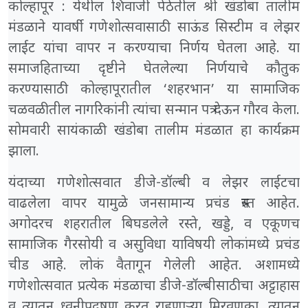
कोल्हापूर : येथील शिवाजी पेठेतील श्री खंडोबा तालीम
मंडळाने यावर्षी गणेशोत्सवासाठी साऊंड सिस्टीम व लेझर
लाईट यांचा वापर न करण्याचा निर्णय घेतला आहे. या
समाजहिताच्या दृष्टीने घेतलेल्या निर्णयाचे कौतुक
करण्यासाठी कोल्हापूरातील ‘शहरभान’ या सामाजिक
चळवळीतील नागरिकांनी त्यांचा सन्मान पत्र देऊन गौरव केला.
सोमवारी सायंकाळी खंडोबा तालीम मंडळात हा कार्यक्रम
झाला.
यंदाच्या गणेशोत्सवात डीजे-डॉल्बी व लेझर लाईटचा
वाढलेला वापर यामुळे जनसामान्य प्रचंड त्रस्त आहेत.
अगोदरच शहरातील बिघडलेले रस्ते, खड्डे, व एकूणच
सामाजिक गैरसोयी व असुविधा याविषयी लोकांमध्ये प्रचंड
चीड आहे. लोकं वैतागून गेलेली आहेत. अशामध्ये
गणेशोत्सवात प्रत्येक मंडळाचा डीजे-डाॅल्बीसाठीचा अट्टाहास
व त्यातून ध्वनीप्रदूषण करत राहणाऱ्या मिरवणूका, त्यातून