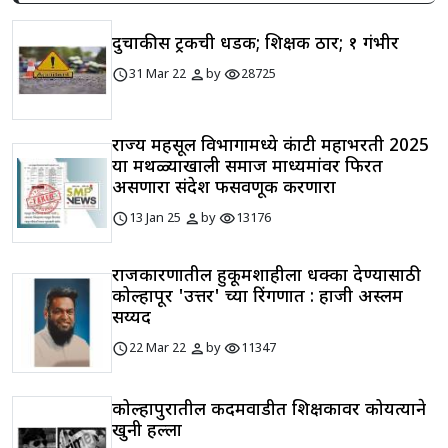
दुचाकीस ट्रकची धडक; शिक्षक ठार; १ गंभीर
schedule
person
visibility
31 Mar 22
by
28725
राज्य महसूल विभागामध्ये कंत्राटी महाभरती 2025
या मथळ्याखाली समाज माध्यमांवर फिरत
असणारा संदेश फसवणूक करणारा
schedule
person
visibility
13 Jan 25
by
13176
राजकारणातील हुकूमशाहीला धक्का देण्यासाठी
कोल्हापूर 'उत्तर' च्या रिंगणात : हाजी अस्लम
सय्यद
schedule
person
visibility
22 Mar 22
by
11347
कोल्हापुरातील कदमवाडीत शिक्षकावर कोयत्याने
खुनी हल्ला