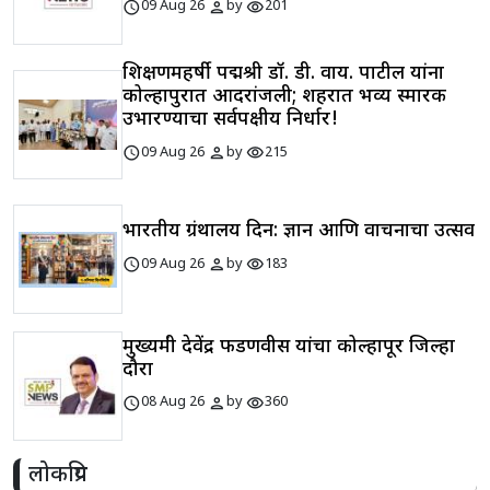
schedule
person
visibility
09 Aug 26
by
201
शिक्षणमहर्षी पद्मश्री डॉ. डी. वाय. पाटील यांना
कोल्हापुरात आदरांजली; शहरात भव्य स्मारक
उभारण्याचा सर्वपक्षीय निर्धार!
schedule
person
visibility
09 Aug 26
by
215
भारतीय ग्रंथालय दिन: ज्ञान आणि वाचनाचा उत्सव
schedule
person
visibility
09 Aug 26
by
183
मुख्यमंत्री देवेंद्र फडणवीस यांचा कोल्हापूर जिल्हा
दौरा
schedule
person
visibility
08 Aug 26
by
360
लोकप्रिय