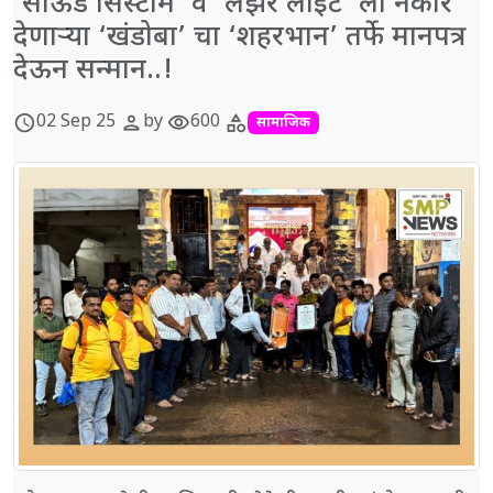
‘साऊंड सिस्टीम’ व ‘लेझर लाईट’ ला नकार
देणाऱ्या ‘खंडोबा’ चा ‘शहरभान’ तर्फे मानपत्र
देऊन सन्मान..!
02 Sep 25
by
600
schedule
person
visibility
category
सामाजिक