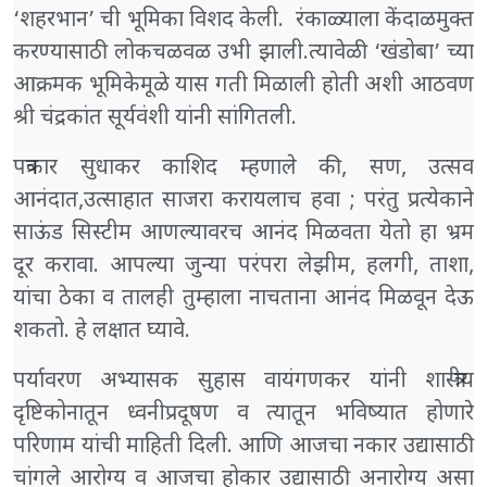
‘शहरभान’ ची भूमिका विशद केली. रंकाळ्याला केंदाळमुक्त
करण्यासाठी लोकचळवळ उभी झाली.त्यावेळी ‘खंडोबा’ च्या
आक्रमक भूमिकेमूळे यास गती मिळाली होती अशी आठवण
श्री चंद्रकांत सूर्यवंशी यांनी सांगितली.
पत्रकार सुधाकर काशिद म्हणाले की, सण, उत्सव
आनंदात,उत्साहात साजरा करायलाच हवा ; परंतु प्रत्येकाने
साऊंड सिस्टीम आणल्यावरच आनंद मिळवता येतो हा भ्रम
दूर करावा. आपल्या जुन्या परंपरा लेझीम, हलगी, ताशा,
यांचा ठेका व तालही तुम्हाला नाचताना आनंद मिळवून देऊ
शकतो. हे लक्षात घ्यावे.
पर्यावरण अभ्यासक सुहास वायंगणकर यांनी शास्त्रीय
दृष्टिकोनातून ध्वनीप्रदूषण व त्यातून भविष्यात होणारे
परिणाम यांची माहिती दिली. आणि आजचा नकार उद्यासाठी
चांगले आरोग्य व आजचा होकार उद्यासाठी अनारोग्य असा