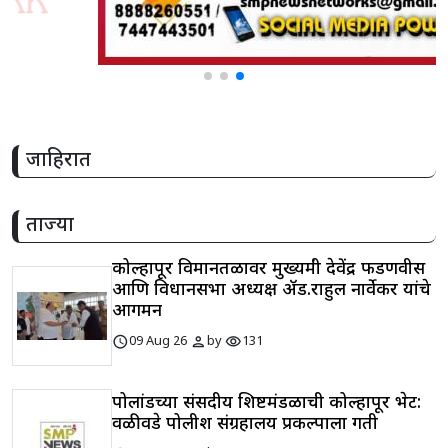
जाहिरात
ताज्या
कोल्हापूर विमानतळावर मुख्यमंत्री देवेंद्र फडणवीस
आणि विधानसभा अध्यक्ष ॲड.राहुल नार्वेकर यांचे
आगमन
schedule
person
visibility
09 Aug 26
by
131
पोलांडच्या संसदीय शिष्टमंडळाची कोल्हापूर भेट:
वळीवडे पोलीश संग्रहालय प्रकल्पाला गती