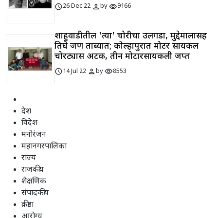
schedule
person
visibility
26 Dec 22
by
9166
शाहुवाडीतील 'त्या' चोरीचा उलगडा, मुद्देमालासह
तिघे जण ताब्यात; कोल्हापुरात मोटर सायकल
चोरट्यास अटक, तीन मोटारसायकली जप्त
schedule
person
visibility
14 Jul 22
by
8553
देश
विदेश
मनोरंजन
महानगरपालिका
राज्य
राजकीय
शैक्षणिक
संपादकीय
क्रीडा
आरोग्य