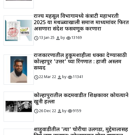
राज्य महसूल विभागामध्ये कंत्राटी महाभरती
2025 या मथळ्याखाली समाज माध्यमांवर फिरत
असणारा संदेश फसवणूक करणारा
schedule
person
visibility
13 Jan 25
by
13169
राजकारणातील हुकूमशाहीला धक्का देण्यासाठी
कोल्हापूर 'उत्तर' च्या रिंगणात : हाजी अस्लम
सय्यद
schedule
person
visibility
22 Mar 22
by
11341
कोल्हापुरातील कदमवाडीत शिक्षकावर कोयत्याने
खुनी हल्ला
schedule
person
visibility
26 Dec 22
by
9159
शाहुवाडीतील 'त्या' चोरीचा उलगडा, मुद्देमालासह