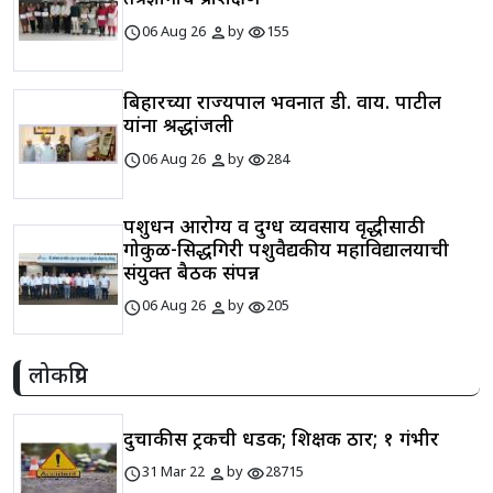
schedule
person
visibility
06 Aug 26
by
155
बिहारच्या राज्यपाल भवनात डी. वाय. पाटील
यांना श्रद्धांजली
schedule
person
visibility
06 Aug 26
by
284
पशुधन आरोग्य व दुग्ध व्यवसाय वृद्धीसाठी
गोकुळ-सिद्धगिरी पशुवैद्यकीय महाविद्यालयाची
संयुक्त बैठक संपन्न
schedule
person
visibility
06 Aug 26
by
205
लोकप्रिय
दुचाकीस ट्रकची धडक; शिक्षक ठार; १ गंभीर
schedule
person
visibility
31 Mar 22
by
28715