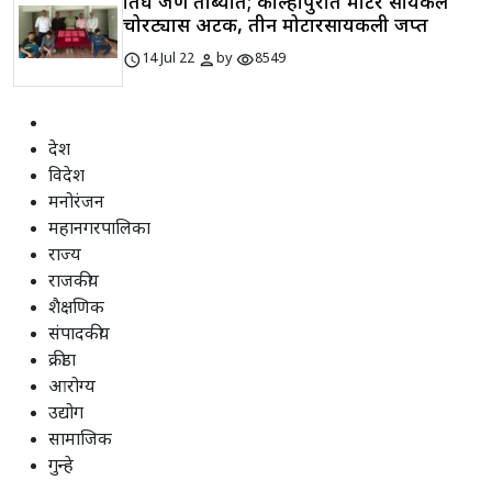
तिघे जण ताब्यात; कोल्हापुरात मोटर सायकल
चोरट्यास अटक, तीन मोटारसायकली जप्त
schedule
person
visibility
14 Jul 22
by
8549
देश
विदेश
मनोरंजन
महानगरपालिका
राज्य
राजकीय
शैक्षणिक
संपादकीय
क्रीडा
आरोग्य
उद्योग
सामाजिक
गुन्हे