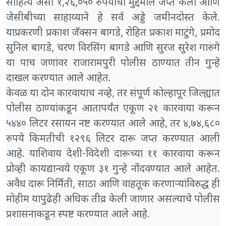
साहित्य असा १,२६,०५० रुपयांचा मुद्देमाल जप्त केला आणि
जेसीबीच्या साहाय्याने हे सर्व अड्डे जमीनदोस्त केले.
याप्रकरणी प्रकाश जॅक्सन बागडे, रोहित प्रकाश माटुंगे, प्रमोद
सुनिल बागडे, चरण विरसिंग बागडे आणि सुरज सुरेश गारुंगे
या पाच जणांवर राजारामपुरी पोलीस ठाण्यात तीन गुन्हे
दाखल करण्यात आले आहेत.
केवळ या दोन कारवायाच नव्हे, तर संपूर्ण कोल्हापूर जिल्ह्यात
पोलीस ठाण्यांकडून आतापर्यंत एकूण २१ कारवाया करून
५४४० लिटर रसायन नष्ट करण्यात आले आहे, तर ४,७४,६८०
रुपये किमतीची १२९६ लिटर दारू जप्त करण्यात आली
आहे. याशिवाय देशी-विदेशी दारूच्या ११ कारवाया करून
प्रोव्ही कायद्यान्वये एकूण ३१ गुन्हे नोंदवण्यात आले आहेत.
अवैध दारू निर्मिती, साठा आणि वाहतूक करणाऱ्यांविरुद्ध ही
मोहीम यापुढेही अधिक तीव्र केली जाणार असल्याचे पोलीस
प्रशासनाकडून स्पष्ट करण्यात आले आहे.