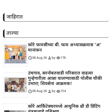
जाहिरात
ताज्या
कोरे फार्मसीच्या बी. फार्म अभ्यासक्रमास 'अ'
मानांकन
schedule
person
visibility
06 Aug 26
by
176
उंचगाव, सरनोबतवाडी परिसरात वाढत्या
गुन्हेगारीला आळा घालण्यासाठी पोलीस चौकी
उभारा; शिवसेना आक्रमक!
schedule
person
visibility
06 Aug 26
by
154
कोरे आर्किटेक्चरमध्ये आधुनिक थ्री डी प्रिंटिंग
तंत्रज्ञानाचे प्रशिक्षण